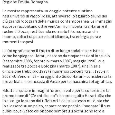
Regione Emilia-Romagna.
La mostra rappresenta un viaggio potente e intimo
nell'universo di Vasco Rossi, attraverso lo sguardo di uno dei
più grandi fotografi della musica contemporanea. Le immagini
esposte raccontano oltre vent'anni di incontri tra Harari e il
rocker di Zocca, restituendo non solo l'icona, ma anche
l'uomo, colto tra palco e quotidianità, tra energia pura e
momenti sospesi.
Le fotografie sono il frutto di un lungo sodalizio artistico:
come ha spiegato Harari, nascono da cinque sessioni in studio
(settembre 1985, febbraio-marzo 1987, maggio 1990), due
realizzate tra Zocca e Bologna (marzo 1987), una in sala
d'incisione (febbraio 1998) e numerosi concerti tra il 1985 e il
2007: «Un'enormità - ha aggiunto Guido Harari - considerata la
proverbiale idiosincrasia di Vasco per la macchina fotografica».
«Molte di queste immagini furono create per la copertina e la
promozione di "C'è chi dice no"» ha proseguito Harari: «Sia che
lo si colga lontano dai riflettori e dal suo stesso mito, sia che
lo si osservi su un palco, capace come pochi di "suonare" il suo
pubblico, di Vasco colpiscono sempre gli occhi. sono loro a