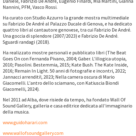
Daniele, Fabrizio De André, Eugenio Finardi, Mia Martini, Gianna
Nannini, PFM, Vasco Rossi.
Ha curato con Studio Azzurro la grande mostra multimediale
su Fabrizio De André al Palazzo Ducale di Genova, e ha dedicato
quattro libri al cantautore genovese, tra cui Fabrizio De André.
Una goccia di splendore (2007/2023) e Fabrizio De André.
Sguardi randagi (2018).
Ha realizzato mostre personali e pubblicato libri (The Beat
Goes On con Fernanda Pivano, 2004; Gaber. L'illogica utopia,
2010; Pasolini. Bestemmia, 2015; Kate Bush. The Kate Inside,
2016; Remain In Light. 50 anni di fotografie e incontri, 2022;
Jannacci arrenditi!, 2023; Nella camera oscura di Mario
Giacomelli. L'antro dello sciamano, con Katiuscia Biondi
Giacomelli, 2024).
Nel 2011 ad Alba, dove risiede da tempo, ha fondato Wall Of
Sound Gallery, galleria e casa editrice dedicata all'immaginario
della musica.
www.guidoharari.com
www.wallofsoundgallery.com