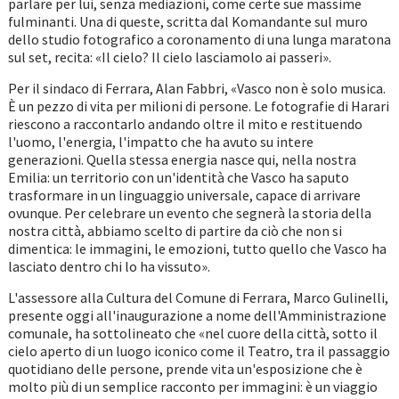
parlare per lui, senza mediazioni, come certe sue massime
fulminanti. Una di queste, scritta dal Komandante sul muro
dello studio fotografico a coronamento di una lunga maratona
sul set, recita: «Il cielo? Il cielo lasciamolo ai passeri».
Per il sindaco di Ferrara, Alan Fabbri, «Vasco non è solo musica.
È un pezzo di vita per milioni di persone. Le fotografie di Harari
riescono a raccontarlo andando oltre il mito e restituendo
l'uomo, l'energia, l'impatto che ha avuto su intere
generazioni. Quella stessa energia nasce qui, nella nostra
Emilia: un territorio con un'identità che Vasco ha saputo
trasformare in un linguaggio universale, capace di arrivare
ovunque. Per celebrare un evento che segnerà la storia della
nostra città, abbiamo scelto di partire da ciò che non si
dimentica: le immagini, le emozioni, tutto quello che Vasco ha
lasciato dentro chi lo ha vissuto».
L'assessore alla Cultura del Comune di Ferrara, Marco Gulinelli,
presente oggi all'inaugurazione a nome dell'Amministrazione
comunale, ha sottolineato che «nel cuore della città, sotto il
cielo aperto di un luogo iconico come il Teatro, tra il passaggio
quotidiano delle persone, prende vita un'esposizione che è
molto più di un semplice racconto per immagini: è un viaggio