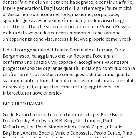
dentro l'anima di un artista che ha segnato, e continua a farlo,
intere generazioni. Dagli scatti di Harari emerge l'autenticità
di Vasco: non solo icona del rock, ma uomo, corpo, voce,
sguardo. Questa esposizione è un dialogo silenzioso tra gli
artisti e la città, che si accende proprio mentre Vasco Rossi si
esibirà dal vivo per due concerti memorabili che saranno
un'esperienza condivisa, accessibile, viva proprio come il rock».
Il direttore generale del Teatro Comunale di Ferrara, Carlo
Bergamasco, ha aggiunto che «la Rotonda Foschini si
conferma uno spazio vivo, capace di accogliere e valorizzare
progetti espositivi di grande qualità, in dialogo continuo con la
città e con il Teatro. Mostre come questa dimostrano quanto
sia importante offrire al pubblico occasioni culturali accessibili
e coinvolgenti, capaci di raccontare linguaggi diversi e di
intercettare nuove energie».
BIO GUIDO HARARI
Guido Harari ha firmato copertine di dischi per Kate Bush,
David Crosby, Bob Dylan, B.B. King, Ute Lemper, Paul
McCartney, Lou Reed, Simple Minds, Frank Zappa, Claudio
Baglioni, Andrea Bocelli, Vinicio Capossela, Paolo Conte, Pino