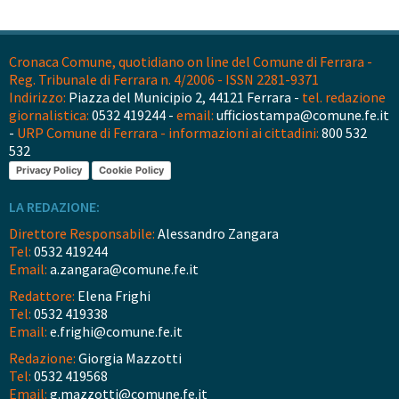
Cronaca Comune, quotidiano on line del Comune di Ferrara -
Reg. Tribunale di Ferrara n. 4/2006 - ISSN 2281-9371
Indirizzo:
Piazza del Municipio 2, 44121 Ferrara -
tel. redazione
giornalistica:
0532 419244 -
email:
ufficiostampa@comune.fe.it
-
URP Comune di Ferrara - informazioni ai cittadini:
800 532
532
Privacy Policy
Cookie Policy
LA REDAZIONE:
Direttore Responsabile:
Alessandro Zangara
Tel:
0532 419244
Email:
a.zangara@comune.fe.it
Redattore:
Elena Frighi
Tel:
0532 419338
Email:
e.frighi@comune.fe.it
Redazione:
Giorgia Mazzotti
Tel:
0532 419568
Email:
g.mazzotti@comune.fe.it