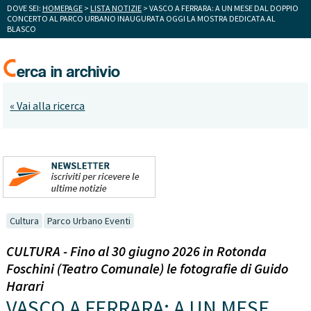
DOVE SEI:
HOMEPAGE
>
LISTA NOTIZIE
> VASCO A FERRARA: A UN MESE DAL DOPPIO
CONCERTO AL PARCO URBANO INAUGURATA OGGI LA MOSTRA DEDICATA AL
BLASCO
« Vai alla ricerca
Cultura
Parco Urbano Eventi
CULTURA - Fino al 30 giugno 2026 in Rotonda
Foschini (Teatro Comunale) le fotografie di Guido
Harari
VASCO A FERRARA: A UN MESE