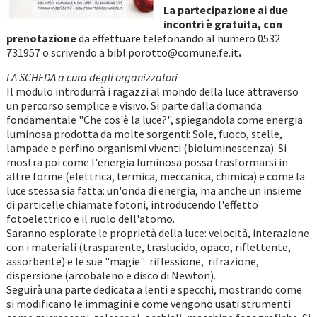
La partecipazione ai due
incontri è gratuita,
con
prenotazione
da effettuare telefonando al numero 0532
731957 o scrivendo a bibl.porotto@comune.fe.it
.
LA SCHEDA a cura degli organizzatori
Il modulo introdurrà i ragazzi al mondo della luce attraverso
un percorso semplice e visivo. Si parte dalla domanda
fondamentale "Che cos'è la luce?", spiegandola come energia
luminosa prodotta da molte sorgenti: Sole, fuoco, stelle,
lampade e perfino organismi viventi (bioluminescenza). Si
mostra poi come l'energia luminosa possa trasformarsi in
altre forme (elettrica, termica, meccanica, chimica) e come la
luce stessa sia fatta: un'onda di energia, ma anche un insieme
di particelle chiamate fotoni, introducendo l'effetto
fotoelettrico e il ruolo dell'atomo.
Saranno esplorate le proprietà della luce: velocità, interazione
con i materiali (trasparente, traslucido, opaco, riflettente,
assorbente) e le sue "magie": riflessione, rifrazione,
dispersione (arcobaleno e disco di Newton).
Seguirà una parte dedicata a lenti e specchi, mostrando come
si modificano le immagini e come vengono usati strumenti