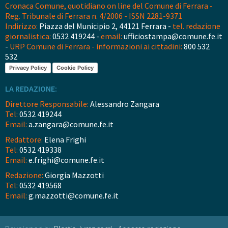
Cronaca Comune, quotidiano on line del Comune di Ferrara -
Reg. Tribunale di Ferrara n. 4/2006 - ISSN 2281-9371
Indirizzo:
Piazza del Municipio 2, 44121 Ferrara -
tel. redazione
giornalistica:
0532 419244 -
email:
ufficiostampa@comune.fe.it
-
URP Comune di Ferrara - informazioni ai cittadini:
800 532
532
Privacy Policy
Cookie Policy
LA REDAZIONE:
Direttore Responsabile:
Alessandro Zangara
Tel:
0532 419244
Email:
a.zangara@comune.fe.it
Redattore:
Elena Frighi
Tel:
0532 419338
Email:
e.frighi@comune.fe.it
Redazione:
Giorgia Mazzotti
Tel:
0532 419568
Email:
g.mazzotti@comune.fe.it