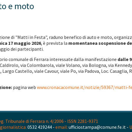
uto e moto
izione di "Matti in Festa", raduno benefico di auto e moto, organi
ica 17 maggio 2026
, è prevista la
momentanea sospensione del
ggio dei partecipanti.
torio comunale di Ferrara interessate dalla manifestazione
dalle 9
a Caldirolo, via Colombarola, viale Volano, via Bologna, via Kenned
, Largo Castello, viale Cavour, viale Po, via Padova, Loc. Casaglia,
zione:
pagina web
www.cronacacomune.it/notizie/59367/matti-fe
. Tribunale di Ferrara n. 4/2006 - ISSN 2281-9371
giornalistica:
0532 419244 -
email:
ufficiostampa@comune.fe.it -
U