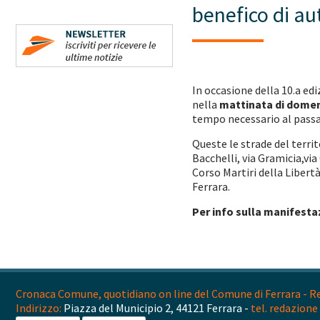
benefico di a
In occasione della 10.a ed
nella
mattinata di domen
tempo necessario al passa
Queste le strade del terri
Bacchelli, via Gramicia,vi
Corso Martiri della Libertà
Ferrara.
Per info sulla manifesta
Cronaca Comune, quotidiano on line del Comune di Ferrara - Reg
Indirizzo:
Piazza del Municipio 2, 44121 Ferrara -
tel. redazione 