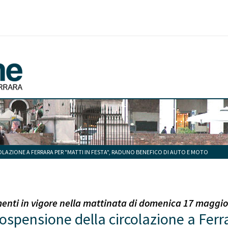
AZIONE A FERRARA PER "MATTI IN FESTA", RADUNO BENEFICO DI AUTO E MOTO
menti in vigore nella mattinata di domenica 17 maggi
pensione della circolazione a Ferra