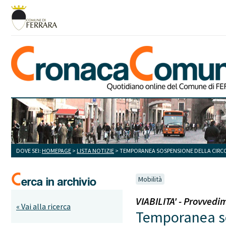
DOVE SEI:
HOMEPAGE
>
LISTA NOTIZIE
> TEMPORANEA SOSPENSIONE DELLA CIRCOL
Mobilità
VIABILITA' - Provvedi
« Vai alla ricerca
Temporanea sos