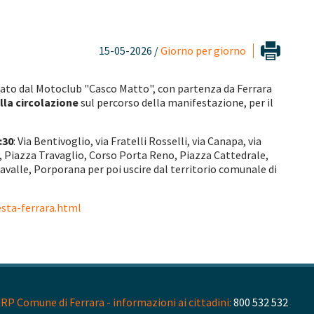
15-05-2026 /
Giorno per giorno
zzato dal Motoclub "Casco Matto", con partenza da Ferrara
la circolazione
sul percorso della manifestazione, per il
:30
: Via Bentivoglio, via Fratelli Rosselli, via Canapa, via
y, Piazza Travaglio, Corso Porta Reno, Piazza Cattedrale,
 Ravalle, Porporana per poi uscire dal territorio comunale di
sta-ferrara.html
RP Comune di Ferrara - informazioni ai cittadini:
800 532 532