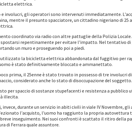
icletta elettrica.
e involucri, gli operatori sono intervenuti immediatamente. L'acq
na, mentre il presunto spacciatore, un cittadino nigeriano di 25 an
ettrica.
ento coordinato via radio con altre pattuglie della Polizia Locale.
 spostarsi repentinamente per evitare l'impatto. Nel tentativo di 
, urtando un muro e proseguendo poi a piedi.
 utilizzato la bicicletta elettrica abbandonata dal fuggitivo per 
l'uomo è stato definitivamente bloccato e ammanettato.
poco prima, il 25enne è stato trovato in possesso di tre involucri d
spaccio, considerato anche lo stato di disoccupazione del soggetto
esto per spaccio di sostanze stupefacenti e resistenza a pubblico uf
à illecita.
invece, durante un servizio in abiti civili in viale IV Novembre, gli
fezionato l'acquisto, l'uomo ha raggiunto la propria autovettura 
breve inseguimento. Nei suoi confronti è scattato il ritiro della pa
ra di Ferrara quale assuntore.