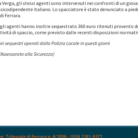
 via Verga, gli stessi agenti sono intervenuti nei confronti di un g
ssicodipendente italiano. Lo spacciatore è stato denunciato a piede
di Ferrara.
li agenti hanno inoltre sequestrato 360 euro ritenuti provento dell
attività di spaccio, come previsto dalle recenti disposizioni normati
dei sequestri operati dalla Polizia Locale in questi giorni
Assessorato alla Sicurezza)
. Tribunale di Ferrara n. 4/2006 - ISSN 2281-9371