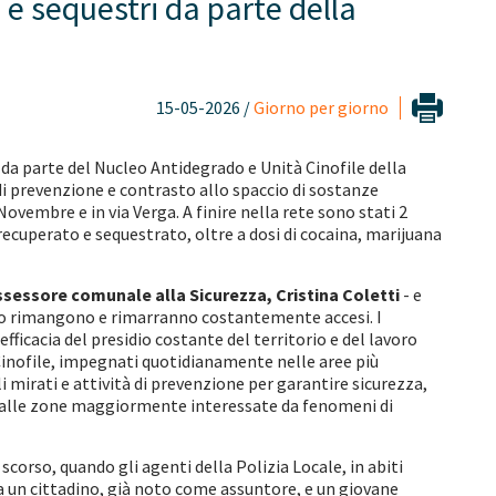
e e sequestri da parte della
15-05-2026 /
Giorno per giorno
o da parte del Nucleo Antidegrado e Unità Cinofile della
di prevenzione e contrasto allo spaccio di sostanze
Novembre e in via Verga. A finire nella rete sono stati 2
recuperato e sequestrato, oltre a dosi di cocaina, marijuana
ssessore comunale alla Sicurezza, Cristina Coletti
- e
rado rimangono e rimarranno costantemente accesi. I
fficacia del presidio costante del territorio e del lavoro
Cinofile, impegnati quotidianamente nelle aree più
 mirati e attività di prevenzione per garantire sicurezza,
ne alle zone maggiormente interessate da fenomeni di
corso, quando gli agenti della Polizia Locale, in abiti
 un cittadino, già noto come assuntore, e un giovane