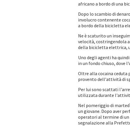
africano a bordo di una bic
Dopo lo scambio di denaro 
involucro contenente cocai
a bordo della bicicletta el
Ne è scaturito un inseguim
velocità, costringendola a
della bicicletta elettrica
Uno degli agenti ha quindi
in un fondo chiuso, dove 
Oltre alla cocaina ceduta 
provento dell'attività di 
Per lui sono scattati l'arr
utilizzata durante l'attivit
Nel pomeriggio di martedì, 
un giovane. Dopo aver per
operatori al termine di un 
segnalazione alla Prefettu