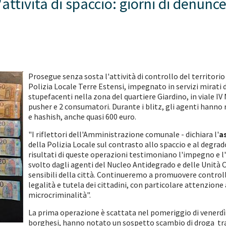
attività di spaccio: giorni di denunc
Prosegue senza sosta l'attività di controllo del territori
Polizia Locale Terre Estensi, impegnato in servizi mirati 
stupefacenti nella zona del quartiere Giardino, in viale IV 
pusher e 2 consumatori. Durante i blitz, gli agenti hanno 
e hashish, anche quasi 600 euro.
"I riflettori dell'Amministrazione comunale - dichiara l'
a
della Polizia Locale sul contrasto allo spaccio e al deg
risultati di queste operazioni testimoniano l'impegno e l'e
svolto dagli agenti del Nucleo Antidegrado e delle Unità 
sensibili della città. Continueremo a promuovere controlli
legalità e tutela dei cittadini, con particolare attenzio
microcriminalità".
La prima operazione è scattata nel pomeriggio di venerdì s
borghesi, hanno notato un sospetto scambio di droga tra