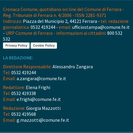
Cronaca Comune, quotidiano on line del Comune di Ferrara -
Reg. Tribunale di Ferrara n. 4/2006 - ISSN 2281-9371
Indirizzo:
Piazza del Municipio 2, 44121 Ferrara -
tel. redazione
giornalistica:
0532 419244 -
email:
ufficiostampa@comune.fe.it
-
URP Comune di Ferrara - informazioni ai cittadini:
800 532
532
Privacy Policy
Cookie Policy
LA REDAZIONE:
Direttore Responsabile:
Alessandro Zangara
Tel:
0532 419244
Email:
a.zangara@comune.fe.it
Redattore:
Elena Frighi
Tel:
0532 419338
Email:
e.frighi@comune.fe.it
Redazione:
Giorgia Mazzotti
Tel:
0532 419568
Email:
g.mazzotti@comune.fe.it