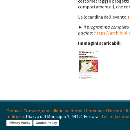
cortometraggi e progetti m
comportamentali, che contr
La locandina dell'evento:
1
►
Il programma completo de
pagina:
https://archibibli
Immagini scaricabili:
Cronaca Comune, quotidiano on line del Comune di Ferrara - Reg
Indirizzo:
Piazza del Municipio 2, 44121 Ferrara -
tel. redazione 
Privacy Policy
Cookie Policy