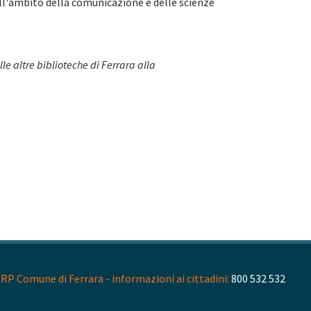
nell'ambito della comunicazione e delle scienze
 altre biblioteche di Ferrara alla
RP Comune di Ferrara - informazioni ai cittadini:
800 532 532