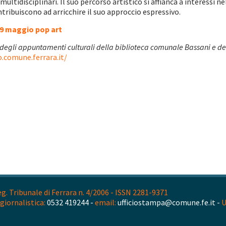
ultidisciplinari. Il suo percorso artistico si affianca a interessi 
ibuiscono ad arricchire il suo approccio espressivo.
9 maggio pop art
gli appuntamenti culturali della biblioteca comunale Bassani e delle
o.comune.ferrara.it/
. Tribunale di Ferrara n. 4/2006 - ISSN 2281-9371
giornalistica:
0532 419244 -
email:
ufficiostampa@comune.fe.it -
U