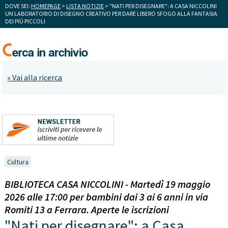
DOVE SEI:
HOMEPAGE
>
LISTA NOTIZIE
> "NATI PER DISEGNARE": A CASA NICCOLINI
UN LABORATORIO DI DISEGNO CREATIVO PER DARE LIBERO SFOGO ALLA FANTASIA
DEI PIÙ PICCOLI
« Vai alla ricerca
Cultura
BIBLIOTECA CASA NICCOLINI - Martedì 19 maggio
2026 alle 17:00 per bambini dai 3 ai 6 anni in via
Romiti 13 a Ferrara. Aperte le iscrizioni
"Nati per disegnare": a Casa