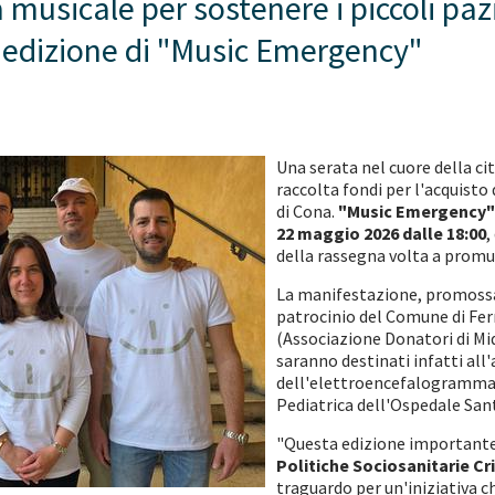
usicale per sostenere i piccoli pazi
 edizione di "Music Emergency"
Una serata nel cuore della citt
raccolta fondi per l'acquisto
di Cona.
"Music Emergency"
22 maggio 2026 dalle 18:00
,
della rassegna volta a promuov
La manifestazione, promossa 
patrocinio del Comune di Fer
(Associazione Donatori di Mid
saranno destinati infatti al
dell'elettroencefalogramma d
Pediatrica dell'Ospedale San
"Questa edizione importante 
Politiche Sociosanitarie Cr
traguardo per un'iniziativa c