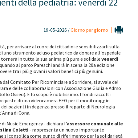
enti della pediatria: venerdì 22
19-05-2026 /
Giorno per giorno
à, per arrivare al cuore dei cittadini e sensibilizzarli sulla
 di uno strumento ad uso pediatrico da donare all'ospedale
tornerà in tutta la sua anima più pura e solidale
venerdì
 quando al parco Pareschi andrà in scena la 20a edizione
ere tra i più giovani i valori benefici più genuini.
dal Comitato Per Ricominciare a Sorridere, si avvale del
rara e delle collaborazioni con Associazione Giulia e Admo
ollo Osseo). E lo scopo è nobilissimo. I fondi raccolti
l'acquisto di una videocamera EEG per il monitoraggio
ei pazienti in degenza presso il reparto di Neurologia
t'Anna di Cona.
di Music Emergency - dichiara l'
assessore comunale alle
istina Coletti
- rappresenta un nuovo importante
he si consolida come punto di riferimento per la solidarietà