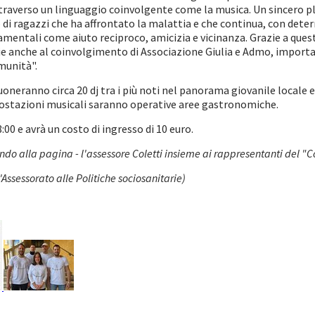
ttraverso un linguaggio coinvolgente come la musica. Un sincero pl
di ragazzi che ha affrontato la malattia e che continua, con deter
mentali come aiuto reciproco, amicizia e vicinanza. Grazie a que
zie anche al coinvolgimento di Associazione Giulia e Admo, importa
munità".
oneranno circa 20 dj tra i più noti nel panorama giovanile locale 
 postazioni musicali saranno operative aree gastronomiche.
8:00 e avrà un costo di ingresso di 10 euro.
fondo alla pagina - l'assessore Coletti insieme ai rappresentanti del 
Assessorato alle Politiche sociosanitarie)