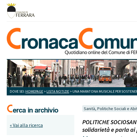
DOVE SEI:
HOMEPAGE
>
LISTA NOTIZIE
> UNA MARATONA MUSICALE PER SOSTENERE 
Sanità, Politiche Sociali e Abi
POLITICHE SOCIOSANITA
« Vai alla ricerca
solidarietà e parla ai