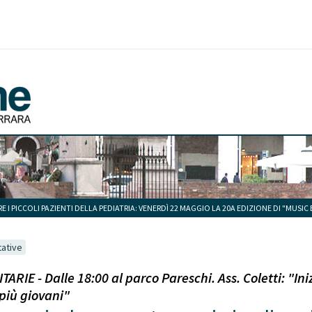
I PICCOLI PAZIENTI DELLA PEDIATRIA: VENERDÌ 22 MAGGIO LA 20A EDIZIONE DI "MUSI
tative
RIE - Dalle 18:00 al parco Pareschi. Ass. Coletti: "Iniz
 più giovani"