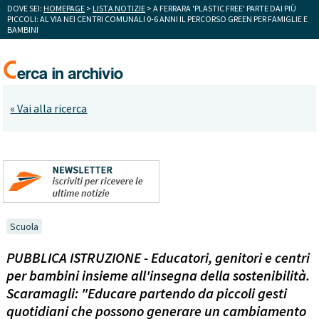
DOVE SEI:
HOMEPAGE
>
LISTA NOTIZIE
> A FERRARA 'PLASTIC FREE' PARTE DAI PIÙ
PICCOLI: AL VIA NEI CENTRI COMUNALI 0-6 ANNI IL PERCORSO GREEN PER FAMIGLIE E
BAMBINI
« Vai alla ricerca
Scuola
PUBBLICA ISTRUZIONE - Educatori, genitori e centri
per bambini insieme all'insegna della sostenibilità.
Scaramagli: "Educare partendo da piccoli gesti
quotidiani che possono generare un cambiamento