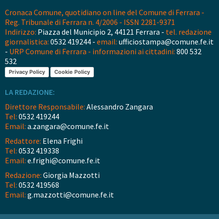
Cronaca Comune, quotidiano on line del Comune di Ferrara -
Reg. Tribunale di Ferrara n. 4/2006 - ISSN 2281-9371
Indirizzo:
Piazza del Municipio 2, 44121 Ferrara -
tel. redazione
giornalistica:
0532 419244 -
email:
ufficiostampa@comune.fe.it
-
URP Comune di Ferrara - informazioni ai cittadini:
800 532
532
Privacy Policy
Cookie Policy
LA REDAZIONE:
Direttore Responsabile:
Alessandro Zangara
Tel:
0532 419244
Email:
a.zangara@comune.fe.it
Redattore:
Elena Frighi
Tel:
0532 419338
Email:
e.frighi@comune.fe.it
Redazione:
Giorgia Mazzotti
Tel:
0532 419568
Email:
g.mazzotti@comune.fe.it