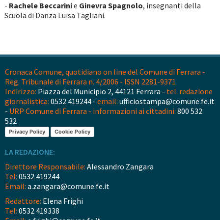
-
Rachele Beccarini
e
Ginevra Spagnolo
, insegnanti della
Scuola di Danza Luisa Tagliani.
Cronaca Comune, quotidiano on line del Comune di Ferrara -
Reg. Tribunale di Ferrara n. 4/2006 - ISSN 2281-9371
Indirizzo:
Piazza del Municipio 2, 44121 Ferrara -
tel. redazione
giornalistica:
0532 419244 -
email:
ufficiostampa@comune.fe.it
-
URP Comune di Ferrara - informazioni ai cittadini:
800 532
532
Privacy Policy
Cookie Policy
LA REDAZIONE:
Direttore Responsabile:
Alessandro Zangara
Tel:
0532 419244
Email:
a.zangara@comune.fe.it
Redattore:
Elena Frighi
Tel:
0532 419338