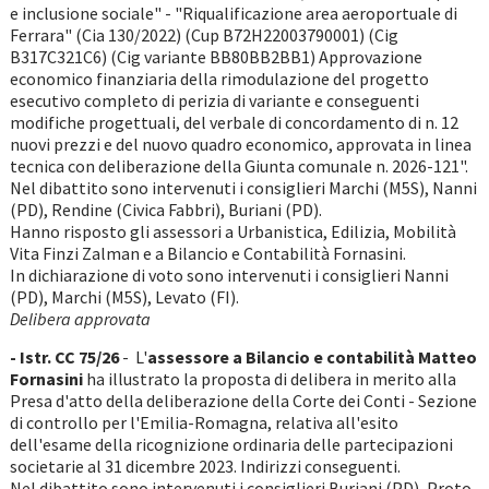
e inclusione sociale" - "Riqualificazione area aeroportuale di
Ferrara" (Cia 130/2022) (Cup B72H22003790001) (Cig
B317C321C6) (Cig variante BB80BB2BB1) Approvazione
economico finanziaria della rimodulazione del progetto
esecutivo completo di perizia di variante e conseguenti
modifiche progettuali, del verbale di concordamento di n. 12
nuovi prezzi e del nuovo quadro economico, approvata in linea
tecnica con deliberazione della Giunta comunale n. 2026-121".
Nel dibattito sono intervenuti i consiglieri Marchi (M5S), Nanni
(PD), Rendine (Civica Fabbri), Buriani (PD).
Hanno risposto gli assessori a Urbanistica, Edilizia, Mobilità
Vita Finzi Zalman e a Bilancio e Contabilità Fornasini.
In dichiarazione di voto sono intervenuti i consiglieri Nanni
(PD), Marchi (M5S), Levato (FI).
Delibera approvata
- Istr. CC 75/26
- L'
assessore a Bilancio e contabilità Matteo
Fornasini
ha illustrato la proposta di delibera in merito alla
Presa d'atto della deliberazione della Corte dei Conti - Sezione
di controllo per l'Emilia-Romagna, relativa all'esito
dell'esame della ricognizione ordinaria delle partecipazioni
societarie al 31 dicembre 2023. Indirizzi conseguenti.
Nel dibattito sono intervenuti i consiglieri Buriani (PD), Proto