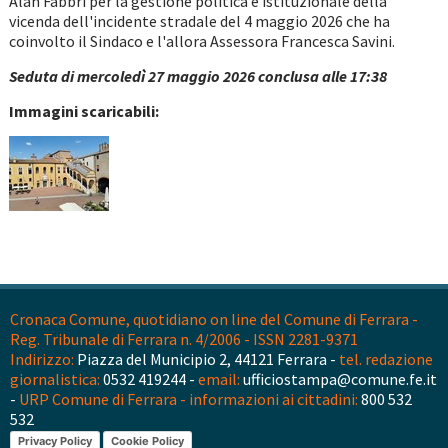
Alan Fabbri per la gestione politica e istituzionale della
vicenda dell'incidente stradale del 4 maggio 2026 che ha
coinvolto il Sindaco e l'allora Assessora Francesca Savini.
Seduta di mercoledì 27 maggio 2026 conclusa alle 17:38
Immagini scaricabili:
Cronaca Comune, quotidiano on line del Comune di Ferrara -
Reg. Tribunale di Ferrara n. 4/2006 - ISSN 2281-9371
Indirizzo:
Piazza del Municipio 2, 44121 Ferrara -
tel. redazione
giornalistica:
0532 419244 -
email:
ufficiostampa@comune.fe.it
-
URP Comune di Ferrara - informazioni ai cittadini:
800 532
532
Privacy Policy
Cookie Policy