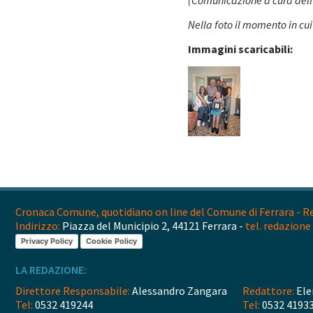
(Comunicazione a cura dell'
Nella foto il momento in cui
Immagini scaricabili:
Cronaca Comune, quotidiano on line del Comune di Ferrara - Reg
Indirizzo:
Piazza del Municipio 2, 44121 Ferrara -
tel. redazione 
Privacy Policy
Cookie Policy
LA REDAZIONE:
Direttore Responsabile:
Alessandro Zangara
Redattore:
Ele
Tel:
0532 419244
Tel:
0532 4193