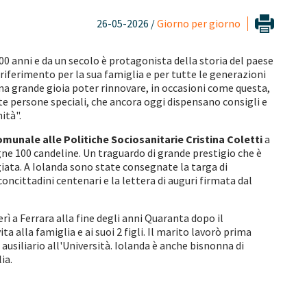
26-05-2026 /
Giorno per giorno
00 anni e da un secolo è protagonista della storia del paese
i riferimento per la sua famiglia e per tutte le generazioni
na grande gioia poter rinnovare, in occasioni come questa,
te persone speciali, che ancora oggi dispensano consigli e
nità".
munale alle Politiche Sociosanitarie Cristina Coletti
a
egne 100 candeline. Un traguardo di grande prestigio che è
giata. A Iolanda sono state consegnate la targa di
ittadini centenari e la lettera di auguri firmata dal
rì a Ferrara alla fine degli anni Quaranta dopo il
 alla famiglia e ai suoi 2 figli. Il marito lavorò prima
iliario all'Università. Iolanda è anche bisnonna di
lia.