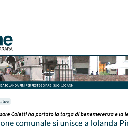
A IOLANDA PINI PER FESTEGGIARE I SUOI 100 ANNI
tative
ore Coletti ha portato la targa di benemerenza e la l
one comunale si unisce a Iolanda Pin