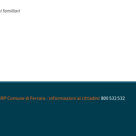
i familiari
RP Comune di Ferrara - informazioni ai cittadini:
800 532 532