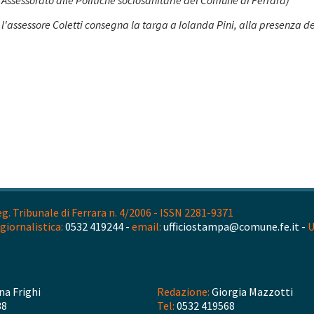
Assessorato alle Politiche sociosanitarie del Comune di Ferrara)
 l'assessore Coletti consegna la targa a Iolanda Pini, alla presenza de
. Tribunale di Ferrara n. 4/2006 - ISSN 2281-9371
giornalistica:
0532 419244 -
email:
ufficiostampa@comune.fe.it -
U
na Frighi
Redazione:
Giorgia Mazzotti
38
Tel:
0532 419568