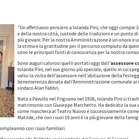
"Un affettuoso pensiero a Iolanda Pini, che oggi compie 1
e della nostra città, custode delle tradizioni e un punto d
più giovani. Per la nostra Amministrazione è un onore e u
la stima e la gratitudine per il percorso compiuto da ques
sono le principali fonti di conoscenza per la nostra comu
Sono auguri calorosi quelli portati oggi dall'
assessore co
Iolanda Pini, nel suo giorno più speciale, quello in cui sp
valso la visita dell'assessore nell'abitazione della festeg
benemerenza donata dall'Amministrazione comunale ai conc
sindaco Alan Fabbri.
Nata a Pavullo nel Frignano nel 1926, Iolanda Pini si trasfe
matrimonio con Giuseppe Marchetto. Ha dedicato la sua vita
come maschera al Teatro Nuovo e successivamente come aus
Matilde, che con i suoi 19 anni è la più giovane della famig
compleanno con i suoi familiari.