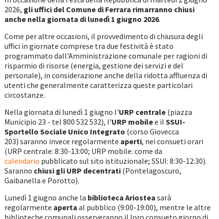
2026,
gli uffici del Comune di Ferrara rimarranno chiusi
anche nella giornata di lunedì 1 giugno
2026
.
Come per altre occasioni, il provvedimento di chiusura degli
uffici in giornate comprese tra due festività è stato
programmato dall'Amministrazione comunale per ragioni di
risparmio di risorse (energia, gestione dei servizi e del
personale), in considerazione anche della ridotta affluenza di
utenti che generalmente caratterizza queste particolari
circostanze.
Nella giornata di lunedì 1 giugno l'
URP centrale
(piazza
Municipio 23 - tel 800 532 532), l'
URP mobile
e il
SSUI-
Sportello Sociale Unico Integrato
(corso Giovecca
203) saranno invece regolarmente
aperti
, nei consueti orari
(URP centrale: 8:30-13:00; URP mobile: come da
calendario
pubblicato sul sito istituzionale; SSUI: 8:30-12:30).
Saranno
chiusi gli URP decentrati
(Pontelagoscuro,
Gaibanella e Porotto).
Lunedì 1 giugno anche la
biblioteca Ariostea
sarà
regolarmente
aperta
al pubblico (9:00-19:00), mentre le altre
biblioteche comunali osserveranno il loro consueto giorno di