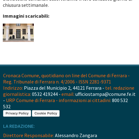
chiusura settimanale.
Immagini scaricabili:
Cronaca Comune, quotidiano on line del Comune di Ferrara -
Reg. Tribunale di Ferrara n. 4/2006 - ISSN 2281-9371
Indirizzo:
Piazza del Municipio 2, 44121 Ferrara -
tel. redazione
giornalistica:
0532 419244 -
email:
ufficiostampa@comune.fe.it
-
URP Comune di Ferrara - informazioni ai cittadini:
800 532
532
Privacy Policy
Cookie Policy
LA REDAZIONE:
Direttore Responsabile:
Alessandro Zangara