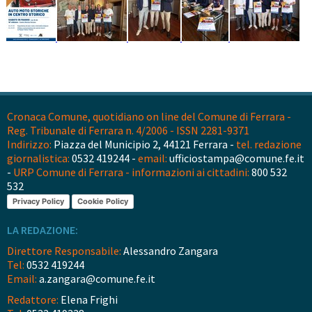
Cronaca Comune, quotidiano on line del Comune di Ferrara -
Reg. Tribunale di Ferrara n. 4/2006 - ISSN 2281-9371
Indirizzo:
Piazza del Municipio 2, 44121 Ferrara -
tel. redazione
giornalistica:
0532 419244 -
email:
ufficiostampa@comune.fe.it
-
URP Comune di Ferrara - informazioni ai cittadini:
800 532
532
Privacy Policy
Cookie Policy
LA REDAZIONE:
Direttore Responsabile:
Alessandro Zangara
Tel:
0532 419244
Email:
a.zangara@comune.fe.it
Redattore:
Elena Frighi