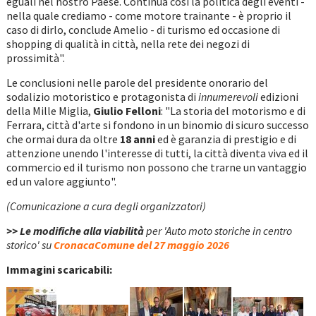
eguali nel nostro Paese. Continua così la politica degli eventi -
nella quale crediamo - come motore trainante - è proprio il
caso di dirlo, conclude Amelio - di turismo ed occasione di
shopping di qualità in città, nella rete dei negozi di
prossimità".
Le conclusioni nelle parole del presidente onorario del
sodalizio motoristico e protagonista di
innumerevoli
edizioni
della Mille Miglia,
Giulio Felloni
: "La storia del motorismo e di
Ferrara, città d'arte si fondono in un binomio di sicuro successo
che ormai dura da oltre
18 anni
ed è garanzia di prestigio e di
attenzione unendo l'interesse di tutti, la città diventa viva ed il
commercio ed il turismo non possono che trarne un vantaggio
ed un valore aggiunto".
(Comunicazione a cura degli organizzatori)
>> Le modifiche alla viabilità
per 'Auto moto storiche in centro
storico' su
CronacaComune del 27 maggio 2026
Immagini scaricabili: