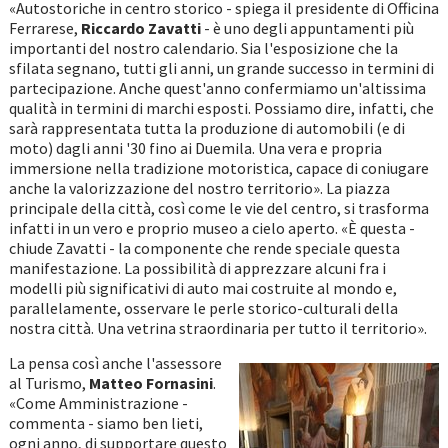
«Autostoriche in centro storico - spiega il presidente di Officina
Ferrarese,
Riccardo Zavatti
- è uno degli appuntamenti più
importanti del nostro calendario. Sia l'esposizione che la
sfilata segnano, tutti gli anni, un grande successo in termini di
partecipazione. Anche quest'anno confermiamo un'altissima
qualità in termini di marchi esposti. Possiamo dire, infatti, che
sarà rappresentata tutta la produzione di automobili (e di
moto) dagli anni '30 fino ai Duemila. Una vera e propria
immersione nella tradizione motoristica, capace di coniugare
anche la valorizzazione del nostro territorio». La piazza
principale della città, così come le vie del centro, si trasforma
infatti in un vero e proprio museo a cielo aperto. «È questa -
chiude Zavatti - la componente che rende speciale questa
manifestazione. La possibilità di apprezzare alcuni fra i
modelli più significativi di auto mai costruite al mondo e,
parallelamente, osservare le perle storico-culturali della
nostra città. Una vetrina straordinaria per tutto il territorio».
La pensa così anche l'assessore
al Turismo,
Matteo Fornasini
.
«Come Amministrazione -
commenta - siamo ben lieti,
ogni anno, di supportare questo