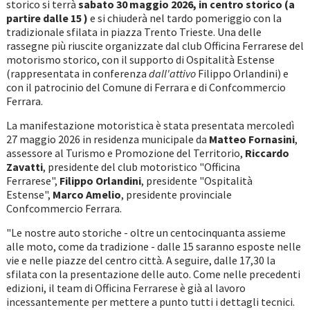
storico si terrà
sabato 30 maggio 2026, in centro storico (a
partire dalle 15 )
e si chiuderà nel tardo pomeriggio con la
tradizionale sfilata in piazza Trento Trieste. Una delle
rassegne più riuscite organizzate dal club Officina Ferrarese del
motorismo storico, con il supporto di Ospitalità Estense
(rappresentata in conferenza
dall'attivo
Filippo Orlandini) e
con il patrocinio del Comune di Ferrara e di Confcommercio
Ferrara.
La manifestazione motoristica è stata presentata mercoledì
27 maggio 2026 in residenza municipale da
Matteo Fornasini
,
assessore al Turismo e Promozione del Territorio,
Riccardo
Zavatti
, presidente del club motoristico "Officina
Ferrarese",
Filippo Orlandini
, presidente "Ospitalità
Estense",
Marco Amelio
, presidente provinciale
Confcommercio Ferrara.
"Le nostre auto storiche - oltre un centocinquanta assieme
alle moto, come da tradizione - dalle 15 saranno esposte nelle
vie e nelle piazze del centro città. A seguire, dalle 17,30 la
sfilata con la presentazione delle auto. Come nelle precedenti
edizioni, il team di Officina Ferrarese è già al lavoro
incessantemente per mettere a punto tutti i dettagli tecnici.