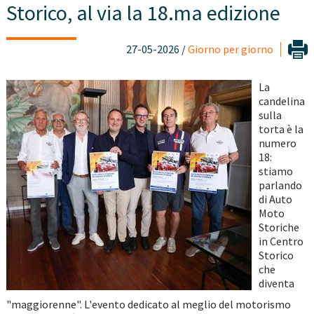
Storico, al via la 18.ma edizione
27-05-2026 /
Giorno per giorno
La
candelina
sulla
torta è la
numero
18:
stiamo
parlando
di Auto
Moto
Storiche
in Centro
Storico
che
diventa
"maggiorenne". L'evento dedicato al meglio del motorismo