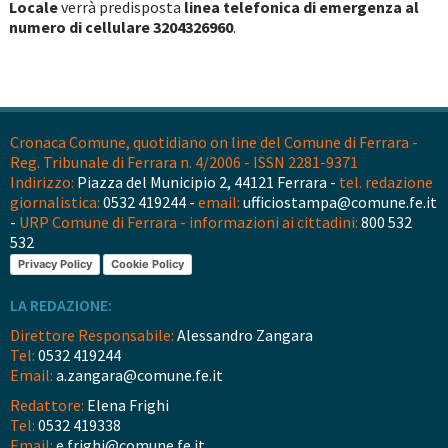
Locale
verrà predisposta
linea telefonica di emergenza al
numero di cellulare 3204326960
.
Cronaca Comune, quotidiano on line del Comune di Ferrara -
Reg. Tribunale di Ferrara n. 4/2006 - ISSN 2281-9371
Indirizzo:
Piazza del Municipio 2, 44121 Ferrara -
tel. redazione
giornalistica:
0532 419244 -
email:
ufficiostampa@comune.fe.it
-
URP Comune di Ferrara - informazioni ai cittadini:
800 532
532
Privacy Policy
Cookie Policy
LA REDAZIONE:
Direttore Responsabile:
Alessandro Zangara
Tel:
0532 419244
Email:
a.zangara@comune.fe.it
Redattore:
Elena Frighi
Tel:
0532 419338
Email:
e.frighi@comune.fe.it