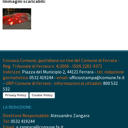
Immagini scaricabili:
Cronaca Comune, quotidiano on line del Comune di Ferrara -
Reg. Tribunale di Ferrara n. 4/2006 - ISSN 2281-9371
Indirizzo:
Piazza del Municipio 2, 44121 Ferrara -
tel. redazione
giornalistica:
0532 419244 -
email:
ufficiostampa@comune.fe.it
-
URP Comune di Ferrara - informazioni ai cittadini:
800 532
532
Privacy Policy
Cookie Policy
LA REDAZIONE:
Direttore Responsabile:
Alessandro Zangara
Tel:
0532 419244
Email:
a.zangara@comune.fe.it