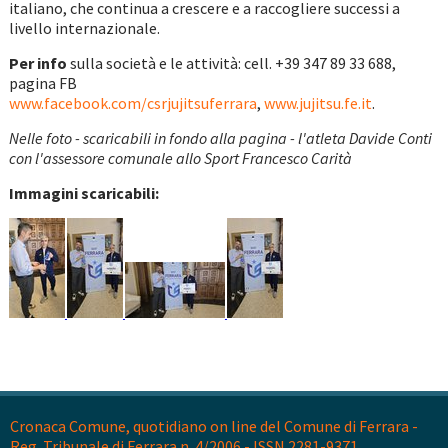
italiano, che continua a crescere e a raccogliere successi a
livello internazionale.
Per info
sulla società e le attività: cell. +39 347 89 33 688,
pagina FB
www.facebook.com/csrjujitsuferrara
,
www.jujitsu.fe.it
.
Nelle foto - scaricabili in fondo alla pagina - l'atleta Davide Conti
con l'assessore comunale allo Sport Francesco Carità
Immagini scaricabili:
Cronaca Comune, quotidiano on line del Comune di Ferrara -
Reg. Tribunale di Ferrara n. 4/2006 - ISSN 2281-9371