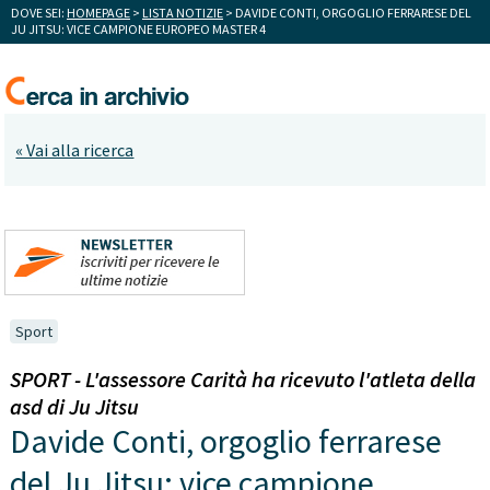
DOVE SEI:
HOMEPAGE
>
LISTA NOTIZIE
> DAVIDE CONTI, ORGOGLIO FERRARESE DEL
JU JITSU: VICE CAMPIONE EUROPEO MASTER 4
« Vai alla ricerca
Sport
SPORT - L'assessore Carità ha ricevuto l'atleta della
asd di Ju Jitsu
Davide Conti, orgoglio ferrarese
del Ju Jitsu: vice campione