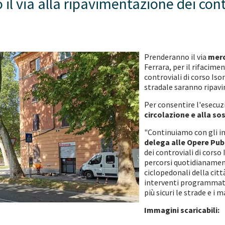
 il via alla ripavimentazione dei con
Prenderanno il via
merc
Ferrara, per il rifaci
controviali di corso Iso
stradale saranno ripavi
Per consentire l'esecuz
circolazione e alla so
"Continuiamo con gli int
delega alle Opere Pub
dei controviali di corso
percorsi quotidianament
ciclopedonali della citt
interventi programmati
più sicuri le strade e i m
Immagini scaricabili: