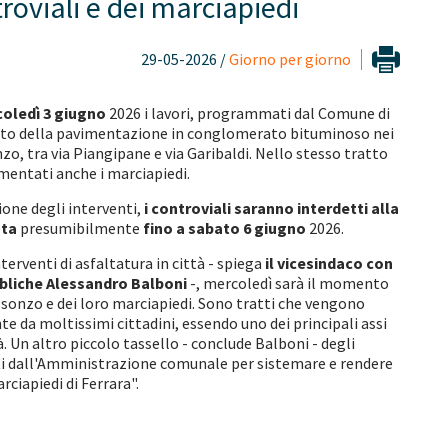
troviali e dei marciapiedi
29-05-2026 /
Giorno per giorno
oledì 3 giugno
2026 i lavori, programmati dal Comune di
mento della pavimentazione in conglomerato bituminoso nei
nzo, tra via Piangipane e via Garibaldi. Nello stesso tratto
mentati anche i marciapiedi.
ione degli interventi,
i controviali saranno interdetti alla
sta
presumibilmente
fino a sabato 6 giugno
2026.
erventi di asfaltatura in città - spiega
il vicesindaco con
bliche Alessandro Balboni
-, mercoledì sarà il momento
 Isonzo e dei loro marciapiedi. Sono tratti che vengono
e da moltissimi cittadini, essendo uno dei principali assi
à. Un altro piccolo tassello - conclude Balboni - degli
 dall'Amministrazione comunale per sistemare e rendere
arciapiedi di Ferrara".