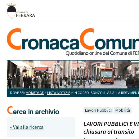
DOVE SEI:
HOMEPAGE
>
LISTA NOTIZIE
> IN CORSO ISONZO IL VIA ALLA RIPAVIMEN
Lavori Pubblici
Mobilità
LAVORI PUBBLICI E VIAB
« Vai alla ricerca
chiusura al transito