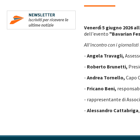
Venerdì 5 giugno 2026 all
dell'evento
"Bavarian Fe
All'incontro con i giornalist
-
Angela Travagli,
Assesso
-
Roberto Brunetti,
Presi
-
Andrea Tornello,
Capo C
-
Fricano Beni,
responsabil
- rappresentante di Associ
-
Alessandro Cattabriga