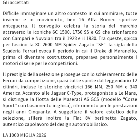
Gli accettati
Difficile immaginare un altro contesto in cui ammirare, tutte
insieme e in movimento, ben 26 Alfa Romeo sportive
anteguerra. Il convoglio celebra la storia del marchio
attraverso le iconiche 6C 1500, 1750 SS e GS che trionfarono
con Campari e Nuvolari tra il 1928 e il 1930. Tra queste, spicca
per fascino la 8C 2600 MM Spider Zagato "SF": la sigla della
Scuderia Ferrari evoca il periodo in cui il Drake di Maranello,
prima di diventare costruttore, preparava personalmente i
motori di serie per le competizioni.
Il prestigio della selezione prosegue con lo schieramento delle
Ferrari da competizione, quasi tutte spinte dal leggendario 12
cilindri, incluse le storiche vincitrici 166 MM, 250 MM e 340
America. Accanto alle Jaguar C-Type, protagoniste a Le Mans,
si distingue la flotta delle Maserati A6 GCS (modello "Corse
Sport" con basamento in ghisa), riferimento per le prestazioni
negli anni Cinquanta. A suggellare il valore estetico della
selezione, sfilerà inoltre la Fiat 8V berlinetta Zagato,
autentico capolavoro del design automobilistico.
LA 1000 MIGLIA 2026