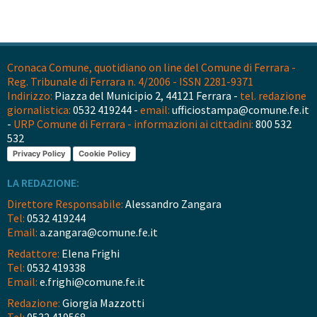
Cronaca Comune, quotidiano on line del Comune di Ferrara -
Reg. Tribunale di Ferrara n. 4/2006 - ISSN 2281-9371
Indirizzo:
Piazza del Municipio 2, 44121 Ferrara -
tel. redazione
giornalistica:
0532 419244 -
email:
ufficiostampa@comune.fe.it
-
URP Comune di Ferrara - informazioni ai cittadini:
800 532
532
Privacy Policy
Cookie Policy
LA REDAZIONE:
Direttore Responsabile:
Alessandro Zangara
Tel:
0532 419244
Email:
a.zangara@comune.fe.it
Redattore:
Elena Frighi
Tel:
0532 419338
Email:
e.frighi@comune.fe.it
Redazione:
Giorgia Mazzotti
Tel:
0532 419568