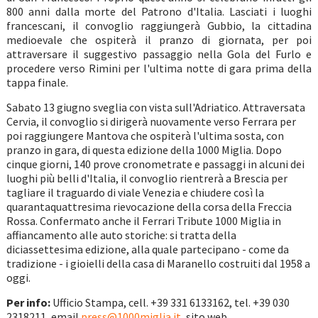
800 anni dalla morte del Patrono d'Italia. Lasciati i luoghi
francescani, il convoglio raggiungerà Gubbio, la cittadina
medioevale che ospiterà il pranzo di giornata, per poi
attraversare il suggestivo passaggio nella Gola del Furlo e
procedere verso Rimini per l'ultima notte di gara prima della
tappa finale.
Sabato 13 giugno sveglia con vista sull'Adriatico. Attraversata
Cervia, il convoglio si dirigerà nuovamente verso Ferrara per
poi raggiungere Mantova che ospiterà l'ultima sosta, con
pranzo in gara, di questa edizione della 1000 Miglia. Dopo
cinque giorni, 140 prove cronometrate e passaggi in alcuni dei
luoghi più belli d'Italia, il convoglio rientrerà a Brescia per
tagliare il traguardo di viale Venezia e chiudere così la
quarantaquattresima rievocazione della corsa della Freccia
Rossa. Confermato anche il Ferrari Tribute 1000 Miglia in
affiancamento alle auto storiche: si tratta della
diciassettesima edizione, alla quale partecipano - come da
tradizione - i gioielli della casa di Maranello costruiti dal 1958 a
oggi.
Per info:
Ufficio Stampa, cell. +39 331 6133162, tel. +39 030
2318211, email
press@1000miglia.it
, sito web