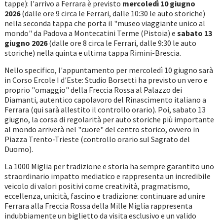
tappe): l'arrivo a Ferrara è previsto
mercoledì 10 giugno
2026
(dalle ore 9 circa le Ferrari, dalle 10:30 le auto storiche)
nella seconda tappa che porta il "museo viaggiante unico al
mondo" da Padova a Montecatini Terme (Pistoia) e
sabato 13
giugno 2026
(dalle ore 8 circa le Ferrari, dalle 9:30 le auto
storiche) nella quinta e ultima tappa Rimini-Brescia.
Nello specifico, l'appuntamento per mercoledì 10 giugno sarà
in Corso Ercole I d'Este: Studio Borsetti ha previsto un vero e
proprio "omaggio" della Freccia Rossa al Palazzo dei
Diamanti, autentico capolavoro del Rinascimento italiano a
Ferrara (qui sarà allestito il controllo orario). Poi, sabato 13
giugno, la corsa di regolarità per auto storiche più importante
al mondo arriverà nel "cuore" del centro storico, ovvero in
Piazza Trento-Trieste (controllo orario sul Sagrato del
Duomo).
La 1000 Miglia per tradizione e storia ha sempre garantito uno
straordinario impatto mediatico e rappresenta un incredibile
veicolo di valori positivi come creatività, pragmatismo,
eccellenza, unicità, fascino e tradizione: continuare ad unire
Ferrara alla Freccia Rossa della Mille Miglia rappresenta
indubbiamente un biglietto da visita esclusivo e un valido