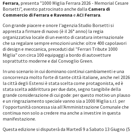
Ferrara
, presenta "1000 Miglia Ferrara 2026 - Memorial Cesare
Borsetti", evento patrocinato anche dalla
Camera di
Commercio di Ferrara e Ravenna
e
ACI Ferrara
.
Con grande piacere e onore l'agenzia Studio Borsetti si
appresta a firmare di nuovo (è il 26° anno) la regia
organizzativa locale di un evento di caratura internazionale
che sa regalare sempre emozioni uniche: oltre 400 capolavori
di design e meccanica, preceduti dal "Ferrari Tribute 1000
Miglia" con circa 100 equipaggi a bordo di autovetture
soprattutto moderne e dal Convoglio Green.
In uno scenario in cui dominano continui cambiamenti e una
concorrenza molto forte di tante città italiane, anche nel 2026
la città degli Estensi è stata scelta come protagonista, ed è
stata scelta addirittura per due date, segno tangibile della
grande considerazione di cui gode: per questo motivo un plauso
e un ringraziamento speciale vanno sia a 1000 Miglia s.r.l. per
l'opportunità concessa sia all'Amministrazione Comunale che
continua non solo a credere ma anche a investire in questa
manifestazione.
Questa edizione si disputerà da Martedì 9 a Sabato 13 Giugno (5