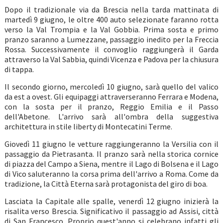
Dopo il tradizionale via da Brescia nella tarda mattinata di
martedì 9 giugno, le oltre 400 auto selezionate faranno rotta
verso la Val Trompia e la Val Gobbia. Prima sosta e primo
pranzo saranno a Lumezzane, passaggio inedito per la Freccia
Rossa. Successivamente il convoglio raggiungerà il Garda
attraverso la Val Sabbia, quindi Vicenza e Padova per la chiusura
di tappa.
Il secondo giorno, mercoledì 10 giugno, sarà quello del valico
da est a ovest. Gli equipaggi attraverseranno Ferrara e Modena,
con la sosta per il pranzo, Reggio Emilia e il Passo
dell'Abetone. L'arrivo sarà all'ombra della suggestiva
architettura in stile liberty di Montecatini Terme.
Giovedì 11 giugno le vetture raggiungeranno la Versilia con il
passaggio da Pietrasanta. Il pranzo sarà nella storica cornice
di piazza del Campo a Siena, mentre il Lago di Bolsena e il Lago
di Vico saluteranno la corsa prima dell'arrivo a Roma. Come da
tradizione, la Città Eterna sarà protagonista del giro di boa.
Lasciata la Capitale alle spalle, venerdì 12 giugno inizierà la
risalita verso Brescia. Significativo il passaggio ad Assisi, città
di San Francesco. Proprio quest'anno si celebrano infatti gli