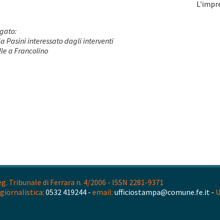
L'impre
egato:
ia Pasini interessato dagli interventi
elle a Francolino
. Tribunale di Ferrara n. 4/2006 - ISSN 2281-9371
giornalistica:
0532 419244 -
email:
ufficiostampa@comune.fe.it -
U