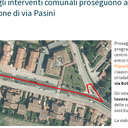
 gli interventi comunali proseguono 
ne di via Pasini
Proseg
progra
centro 
entro l
Pianel
i lavo
stradal
via Bo
Gli int
lavora
delle c
sostit
La viab