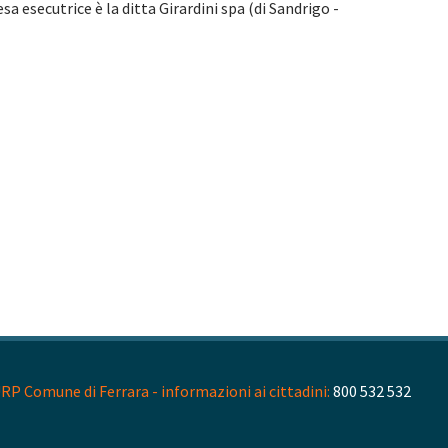
sa esecutrice è la ditta Girardini spa (di Sandrigo -
RP Comune di Ferrara - informazioni ai cittadini:
800 532 532