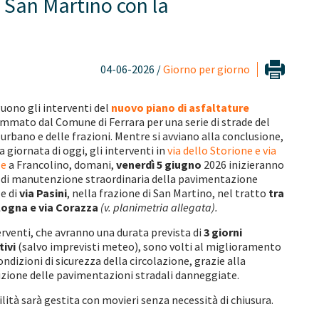
a San Martino con la
04-06-2026 /
Giorno per giorno
uono gli interventi del
nuovo piano di asfaltature
mmato dal Comune di Ferrara per una serie di strade del
urbano e delle frazioni. Mentre si avviano alla conclusione,
a giornata di oggi, gli interventi in
via dello Storione e via
le
a Francolino, domani,
venerdì 5 giugno
2026 inizieranno
ri di manutenzione straordinaria della pavimentazione
e di
via Pasini
, nella frazione di San Martino, nel tratto
tra
logna e via Corazza
(v. planimetria allegata).
erventi, che avranno una durata prevista di
3 giorni
tivi
(salvo imprevisti meteo), sono volti al miglioramento
ondizioni di sicurezza della circolazione, grazie alla
uzione delle pavimentazioni stradali danneggiate.
ilità sarà gestita con movieri senza necessità di chiusura.