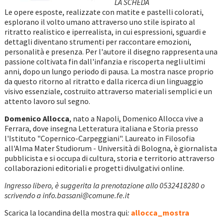
LA SCHEDA
Le opere esposte, realizzate con matite e pastelli colorati,
esplorano il volto umano attraverso uno stile ispirato al
ritratto realistico e iperrealista, in cui espressioni, sguardi e
dettagli diventano strumenti per raccontare emozioni,
personalità e presenza. Per l'autore il disegno rappresenta una
passione coltivata fin dall'infanzia e riscoperta negli ultimi
anni, dopo un lungo periodo di pausa. La mostra nasce proprio
da questo ritorno al ritratto e dalla ricerca di un linguaggio
visivo essenziale, costruito attraverso materiali semplici e un
attento lavoro sul segno.
Domenico Allocca
, nato a Napoli, Domenico Allocca vive a
Ferrara, dove insegna Letteratura italiana e Storia presso
l'Istituto "Copernico-Carpeggiani". Laureato in Filosofia
all'Alma Mater Studiorum - Università di Bologna, è giornalista
pubblicista e si occupa di cultura, storia e territorio attraverso
collaborazioni editoriali e progetti divulgativi online.
Ingresso libero, è suggerita la prenotazione allo 0532418280 o
scrivendo a info.bassani@comune.fe.it
Scarica la locandina della mostra qui
:
allocca_mostra