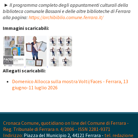
► Il programma completo degli appuntamenti culturali della
biblioteca comunale Bassani e delle altre biblioteche di Ferrara
alla pagina:
https://archibiblio.comune.ferrara.it/
Immagini scaricabili:
Allegati scaricabili:
Domenico Allocca sulla mostra Volti/Faces - Ferrara, 13
giugno-11 luglio 2026
Cronaca Comune, quotidiano on line del Comune di Ferrara -
Reg. Tribunale di Ferrara n. 4/2006 - ISSN 2281-9371
Indirizzo:
Piazza del Municipio 2, 44121 Ferrara -
tel. redazione