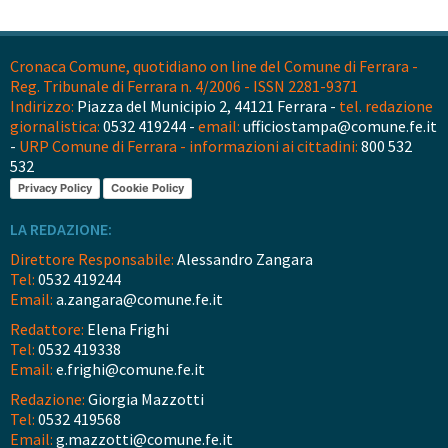
Cronaca Comune, quotidiano on line del Comune di Ferrara -
Reg. Tribunale di Ferrara n. 4/2006 - ISSN 2281-9371
Indirizzo:
Piazza del Municipio 2, 44121 Ferrara -
tel. redazione
giornalistica:
0532 419244 -
email:
ufficiostampa@comune.fe.it
-
URP Comune di Ferrara - informazioni ai cittadini:
800 532
532
Privacy Policy
Cookie Policy
LA REDAZIONE:
Direttore Responsabile:
Alessandro Zangara
Tel:
0532 419244
Email:
a.zangara@comune.fe.it
Redattore:
Elena Frighi
Tel:
0532 419338
Email:
e.frighi@comune.fe.it
Redazione:
Giorgia Mazzotti
Tel:
0532 419568
Email:
g.mazzotti@comune.fe.it