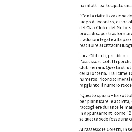
ha infatti partecipato una
"Con la rivitalizzazione del
luogo di incontro, di socia
del Ciao Club e del Motor
prova di saper trasformare 
tradizioni legate alla pass
restituire ai cittadini luo
Luca Ciliberti, presidente
l'assessore Coletti perché,
Club Ferrara. Questa strut
della lotteria. Tra i cime
numerosi riconoscimenti e 
raggiunto il numero record 
"Questo spazio - ha sotto
per pianificare le attivit
raccogliere durante le man
in appuntamenti come "Bab
se questa sede fosse una 
All'assessore Coletti, in 