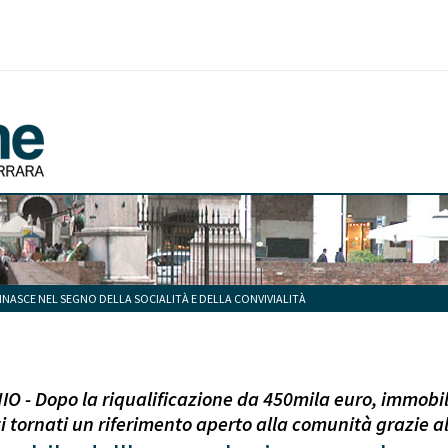
RINASCE NEL SEGNO DELLA SOCIALITÀ E DELLA CONVIVIALITÀ
O - Dopo la riqualificazione da 450mila euro, immobi
zi tornati un riferimento aperto alla comunità grazie a