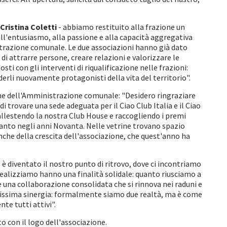
Cristina Coletti
- abbiamo restituito alla frazione un
 all'entusiasmo, alla passione e alla capacità aggregativa
strazione comunale. Le due associazioni hanno già dato
di attrarre persone, creare relazioni e valorizzare le
ti con gli interventi di riqualificazione nelle frazioni:
enderli nuovamente protagonisti della vita del territorio".
ione dell'Amministrazione comunale: "Desidero ringraziare
di trovare una sede adeguata per il Ciao Club Italia e il Ciao
allestendo la nostra Club House e raccogliendo i premi
tanto negli anni Novanta. Nelle vetrine trovano spazio
nche della crescita dell'associazione, che quest'anno ha
 diventato il nostro punto di ritrovo, dove ci incontriamo
 realizziamo hanno una finalità solidale: quanto riusciamo a
e una collaborazione consolidata che si rinnova nei raduni e
llissima sinergia: formalmente siamo due realtà, ma è come
te tutti attivi".
o con il logo dell'associazione.