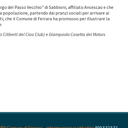
orgo del Passo Vecchio" di Sabbioni, affiliato Ancescao e che
 popolazione, partendo dai pranzi sociali per arrivare ai
i, che il Comune di Ferrara ha promosso per illustrare la
e.
uca Ciliberti del Ciao Club) e Giampaolo Casetta del Motors
RP Comune di Ferrara - informazioni ai cittadini:
800 532 532