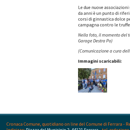
Le due nuove associazioni s
da anni è un punto di rife
corsi di ginnastica dolce 
campagna contro le truffe e 
Nella foto, il momento del t
Garage Destra Po)
(Comunicazione a cura dell
Immagini scaricabili:
Cronaca Comune, quotidiano on line del Comune di Ferrara - Reg
Indirizzo:
Piazza del Municipio 2, 44121 Ferrara -
tel. redazione 