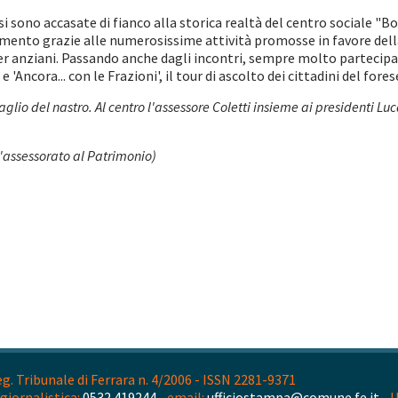
i sono accasate di fianco alla storica realtà del centro sociale "B
rimento grazie alle numerosissime attività promosse in favore della
per anziani. Passando anche dagli incontri, sempre molto partecipat
'Ancora... con le Frazioni', il tour di ascolto dei cittadini del fores
aglio del nastro. Al centro l'assessore Coletti insieme ai presidenti L
'assessorato al Patrimonio)
. Tribunale di Ferrara n. 4/2006 - ISSN 2281-9371
giornalistica:
0532 419244 -
email:
ufficiostampa@comune.fe.it -
U