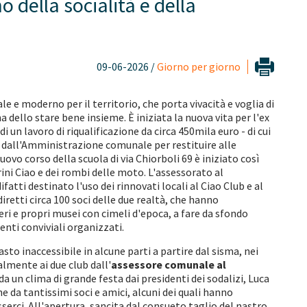
o della socialità e della
09-06-2026 /
Giorno per giorno
 e moderno per il territorio, che porta vivacità e voglia di
dello stare bene insieme. È iniziata la nuova vita per l'ex
 un lavoro di riqualificazione da circa 450mila euro - di cui
 dall'Amministrazione comunale per restituire alle
nuovo corso della scuola di via Chiorboli 69 è iniziato così
ini Ciao e dei rombi delle moto. L'assessorato al
atti destinato l'uso dei rinnovati locali al Ciao Club e al
retti circa 100 soci delle due realtà, che hanno
eri e propri musei con cimeli d'epoca, a fare da sfondo
enti conviviali organizzati.
asto inaccessibile in alcune parti a partire dal sisma, nei
almente ai due club dall'
assessore comunale al
 da un clima di grande festa dai presidenti dei sodalizi, Luca
e da tantissimi soci e amici, alcuni dei quali hanno
serci. All'apertura, sancita dal consueto taglio del nastro,