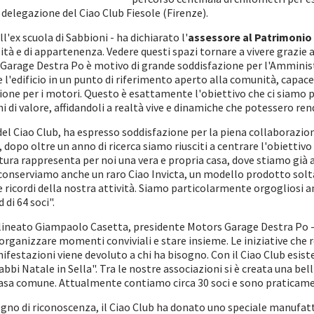
 delegazione del Ciao Club Fiesole (Firenze).
l'ex scuola di Sabbioni - ha dichiarato l'
assessore al Patrimonio 
lità e di appartenenza. Vedere questi spazi tornare a vivere grazie
s Garage Destra Po è motivo di grande soddisfazione per l'Ammini
l'edificio in un punto di riferimento aperto alla comunità, capace 
ione per i motori. Questo è esattamente l'obiettivo che ci siamo pos
ghi di valore, affidandoli a realtà vive e dinamiche che potessero r
 del Ciao Club, ha espresso soddisfazione per la piena collaboraz
 dopo oltre un anno di ricerca siamo riusciti a centrare l'obiettivo 
tura rappresenta per noi una vera e propria casa, dove stiamo già 
li conserviamo anche un raro Ciao Invicta, un modello prodotto sol
ricordi della nostra attività. Siamo particolarmente orgogliosi a
di 64 soci".
lineato Giampaolo Casetta, presidente Motors Garage Destra Po - è
à, organizzare momenti conviviali e stare insieme. Le iniziative che
ifestazioni viene devoluto a chi ha bisogno. Con il Ciao Club esist
bi Natale in Sella". Tra le nostre associazioni si è creata una be
casa comune. Attualmente contiamo circa 30 soci e sono praticamen
segno di riconoscenza, il Ciao Club ha donato uno speciale manufatt