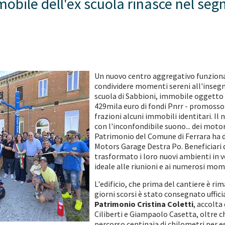
obile dell'ex scuola rinasce nel segn
Un nuovo centro aggregativo funzionale
condividere momenti sereni all'insegna 
scuola di Sabbioni, immobile oggetto di
429mila euro di fondi Pnrr - promosso
frazioni alcuni immobili identitari. Il 
con l'inconfondibile suono... dei motor
Patrimonio del Comune di Ferrara ha dif
Motors Garage Destra Po. Beneficiari di
trasformato i loro nuovi ambienti in v
ideale alle riunioni e ai numerosi mom
L'edificio, che prima del cantiere è rim
giorni scorsi è stato consegnato uffici
Patrimonio Cristina Coletti
, accolta
Ciliberti e Giampaolo Casetta, oltre ch
percorso centinaia di chilometri per es