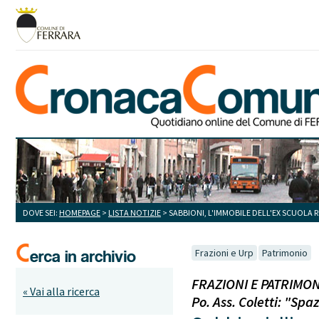
DOVE SEI:
HOMEPAGE
>
LISTA NOTIZIE
> SABBIONI, L'IMMOBILE DELL'EX SCUOLA 
Frazioni e Urp
Patrimonio
FRAZIONI E PATRIMONI
« Vai alla ricerca
Po. Ass. Coletti: "Spa