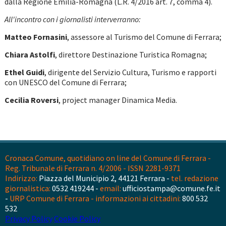
dalla Regione Emilia-Romagna (L.R. 4/2016 art. 7, comma 4).
All'incontro con i giornalisti interverranno:
Matteo Fornasini
, assessore al Turismo del Comune di Ferrara;
Chiara Astolfi
, direttore Destinazione Turistica Romagna;
Ethel Guidi
, dirigente del Servizio Cultura, Turismo e rapporti
con UNESCO del Comune di Ferrara;
Cecilia Roversi
, project manager Dinamica Media.
Cronaca Comune, quotidiano on line del Comune di Ferrara -
Reg. Tribunale di Ferrara n. 4/2006 - ISSN 2281-9371
Indirizzo:
Piazza del Municipio 2, 44121 Ferrara -
tel. redazione
giornalistica:
0532 419244 -
email:
ufficiostampa@comune.fe.it
-
URP Comune di Ferrara - informazioni ai cittadini:
800 532
532
Privacy Policy
Cookie Policy