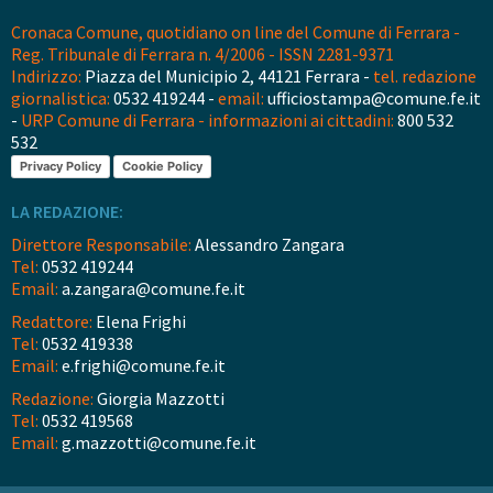
Cronaca Comune, quotidiano on line del Comune di Ferrara -
Reg. Tribunale di Ferrara n. 4/2006 - ISSN 2281-9371
Indirizzo:
Piazza del Municipio 2, 44121 Ferrara -
tel. redazione
giornalistica:
0532 419244 -
email:
ufficiostampa@comune.fe.it
-
URP Comune di Ferrara - informazioni ai cittadini:
800 532
532
Privacy Policy
Cookie Policy
LA REDAZIONE:
Direttore Responsabile:
Alessandro Zangara
Tel:
0532 419244
Email:
a.zangara@comune.fe.it
Redattore:
Elena Frighi
Tel:
0532 419338
Email:
e.frighi@comune.fe.it
Redazione:
Giorgia Mazzotti
Tel:
0532 419568
Email:
g.mazzotti@comune.fe.it