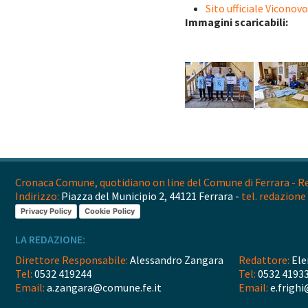
Sito ufficiale Viconov
Immagini scaricabili:
Cronaca Comune, quotidiano on line del Comune di Ferrara - Reg
Indirizzo:
Piazza del Municipio 2, 44121 Ferrara -
tel. redazione 
Privacy Policy
Cookie Policy
LA REDAZIONE:
Direttore Responsabile:
Alessandro Zangara
Redattore:
Ele
Tel:
0532 419244
Tel:
0532 4193
Email:
a.zangara@comune.fe.it
Email:
e.frighi