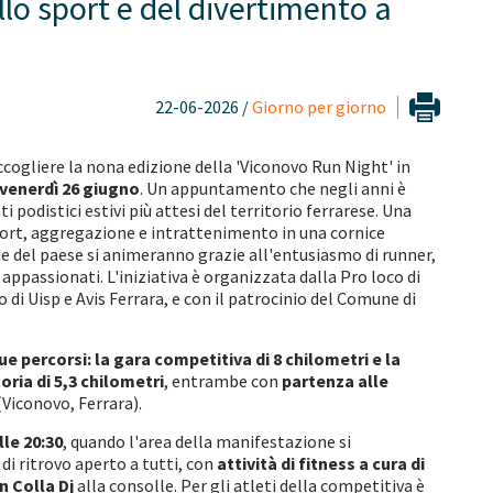
llo sport e del divertimento a
22-06-2026 /
Giorno per giorno
ccogliere la nona edizione della 'Viconovo Run Night' in
venerdì 26 giugno
. Un appuntamento che negli anni è
i podistici estivi più attesi del territorio ferrarese. Una
port, aggregazione e intrattenimento in una cornice
de del paese si animeranno grazie all'entusiasmo di runner,
appassionati. L'iniziativa è organizzata dalla Pro loco di
 di Uisp e Avis Ferrara, e con il patrocinio del Comune di
ue percorsi: la gara competitiva di 8 chilometri e la
ia di 5,3 chilometri
, entrambe con
partenza alle
(Viconovo, Ferrara).
lle 20:30
, quando l'area della manifestazione si
di ritrovo aperto a tutti, con
attività di fitness a cura di
n Colla Dj
alla consolle. Per gli atleti della competitiva è