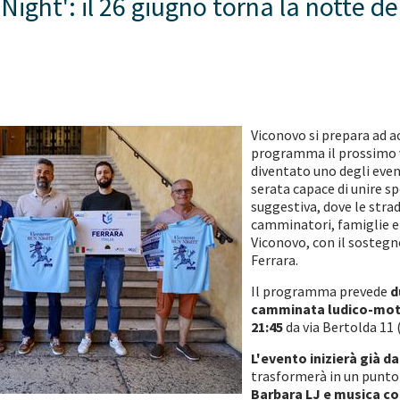
Night': il 26 giugno torna la notte de
Viconovo si prepara ad a
programma il prossimo
diventato uno degli event
serata capace di unire s
suggestiva, dove le stra
camminatori, famiglie e 
Viconovo, con il sostegno
Ferrara.
Il programma prevede
d
camminata ludico-motor
21:45
da via Bertolda 11 
L'evento inizierà già da
trasformerà in un punto 
Barbara LJ e musica co