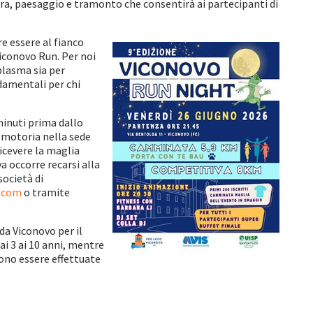
tura, paesaggio e tramonto che consentirà ai partecipanti di
e essere al fianco
Viconovo Run. Per noi
plasma sia per
ndamentali per chi
minuti prima dallo
o-motoria nella sede
ricevere la maglia
va occorre recarsi alla
società di
.com
o tramite
a Viconovo per il
dai 3 ai 10 anni, mentre
sono essere effettuate