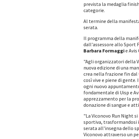
prevista la medaglia finish
categorie.
Al termine della manifesta
serata.
Il programma della manife
dall'assessore allo Sport 
Barbara Formaggi
e Avis
"Agli organizzatori della
nuova edizione di una mani
crea nella frazione fin da
così vive e piene di gente.
ogni nuovo appuntamento a
fondamentale di Uisp e Avi
apprezzamento per la prop
donazione di sangue e atti
"La Viconovo Run Night si
sportiva, trasformandosi i
serata all'insegna dello sp
Viconovo attraverso un per