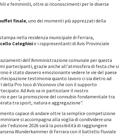
hili e femminili, oltre ai riconoscimenti per le diverse
uffet finale
, uno dei momenti più apprezzati della
stampa nella residenza municipale di Ferrara,
cello Celeghini
e i rappresentanti di Avis Provinciale
ingraziamenti dell'Amministrazione comunale per questa
mi partecipanti, grazie anche all'atmosfera di festa che si
o anno è stato davvero emozionante vedere le vie del paese
partecipazione testimonia quanto lavoro ci sia dietro ad
 della Pro loco di Viconovo che con il supporto
ecipato. Ad Avis va in particolare il nostro
torio e per la promozione del connubio fondamentale tra
 serata tra sport, natura e aggregazione".
amento capace di andare oltre la semplice competizione
e camminare si accompagna alla voglia di condividere una
iale l'edizione 2026 sarà la possibilità di raggiungere
 Darsena Wunderkammer di Ferrara con il battello fluviale