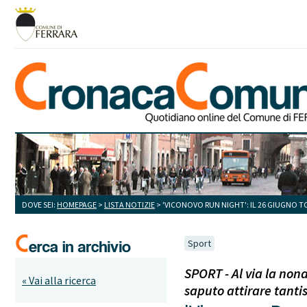
DOVE SEI:
HOMEPAGE
>
LISTA NOTIZIE
> 'VICONOVO RUN NIGHT': IL 26 GIUGNO 
Sport
SPORT - Al via la non
« Vai alla ricerca
saputo attirare tantis