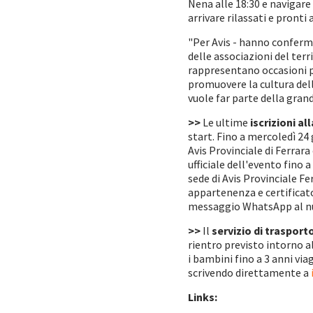
Nena alle 18:30 e navigare
arrivare rilassati e pronti 
"Per Avis - hanno conferm
delle associazioni del ter
rappresentano occasioni pr
promuovere la cultura della
vuole far parte della gran
>>
Le ultime
iscrizioni a
start. Fino a mercoledì 24
Avis Provinciale di Ferrara
ufficiale dell'evento fino 
sede di Avis Provinciale F
appartenenza e certificat
messaggio WhatsApp al num
>>
Il
servizio di trasport
rientro previsto intorno all
i bambini fino a 3 anni vi
scrivendo direttamente a
Links: