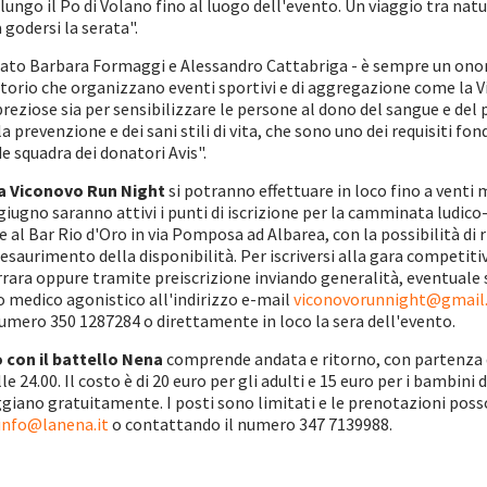
 lungo il Po di Volano fino al luogo dell'evento. Un viaggio tra na
a godersi la serata".
ato Barbara Formaggi e Alessandro Cattabriga - è sempre un onor
ritorio che organizzano eventi sportivi e di aggregazione come la 
eziose sia per sensibilizzare le persone al dono del sangue e del 
 prevenzione e dei sani stili di vita, che sono uno dei requisiti fo
de squadra dei donatori Avis".
lla Viconovo Run Night
si potranno effettuare in loco fino a venti 
 giugno saranno attivi i punti di iscrizione per la camminata ludic
 e al Bar Rio d'Oro in via Pomposa ad Albarea, con la possibilità di 
a esaurimento della disponibilità. Per iscriversi alla gara competiti
errara oppure tramite preiscrizione inviando generalità, eventuale 
o medico agonistico all'indirizzo e-mail
viconovorunnight@gmail
ero 350 1287284 o direttamente in loco la sera dell'evento.
o con il battello Nena
comprende andata e ritorno, con partenza d
e 24.00. Il costo è di 20 euro per gli adulti e 15 euro per i bambini 
aggiano gratuitamente. I posti sono limitati e le prenotazioni pos
info@lanena.it
o contattando il numero 347 7139988.