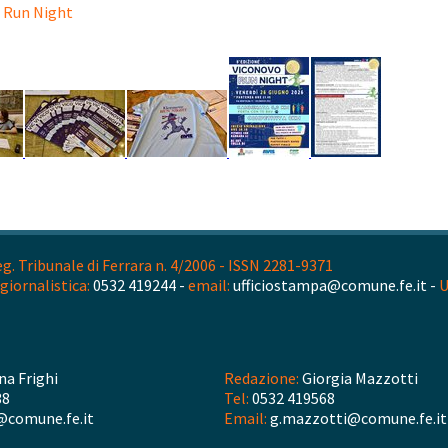
o Run Night
. Tribunale di Ferrara n. 4/2006 - ISSN 2281-9371
giornalistica:
0532 419244 -
email:
ufficiostampa@comune.fe.it -
U
na Frighi
Redazione:
Giorgia Mazzotti
38
Tel:
0532 419568
@comune.fe.it
Email:
g.mazzotti@comune.fe.it