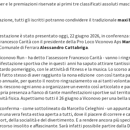
er e le premiazioni riservate ai primi tre classificati assoluti masc
zione, tutti gli iscritti potranno condividere il tradizionale
maxi b
stazione è stato presentato oggi, 22 giugno 2026, in conferenza 
Francesco Carità con il presidente della Pro Loco Viconovo Aps
Mar
 Comunale di Ferrara
Alessandro Cattabriga
.
 Viconovo Run - ha detto l'assessore Francesco Carità - vanno i r
festazione sportiva che in questi anni ha saputo attirare tantissi
l tardo pomeriggio, con le attività di fitness e la musica. Lo scors
 Il fatto stesso di aver raggiunto la nona edizione con così tanta 
nnuale, per questo il nostro ringraziamento va ai tanti volontari
s riescono ogni anno a organizzare un evento così articolato e part
ria presenza a fianco di tante manifestazioni sportive sul terri
vità fisica. Aspettiamo tutti il 26 giugno a Viconovo per una bella
 conferma - come sottolineato da Marcello Celeghini - un appunt
n una vera festa estiva aperta a tutti, dove il piacere di correre 
ort, della socialità e del divertimento. E a rendere ancora più spec
corso insolito e affascinante. Sarà infatti possibile partire dalla