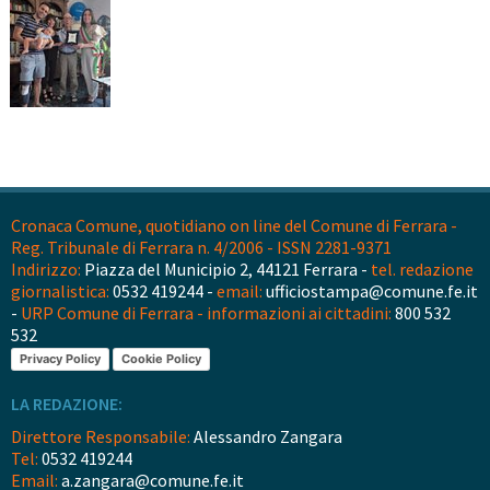
Cronaca Comune, quotidiano on line del Comune di Ferrara -
Reg. Tribunale di Ferrara n. 4/2006 - ISSN 2281-9371
Indirizzo:
Piazza del Municipio 2, 44121 Ferrara -
tel. redazione
giornalistica:
0532 419244 -
email:
ufficiostampa@comune.fe.it
-
URP Comune di Ferrara - informazioni ai cittadini:
800 532
532
Privacy Policy
Cookie Policy
LA REDAZIONE:
Direttore Responsabile:
Alessandro Zangara
Tel:
0532 419244
Email:
a.zangara@comune.fe.it