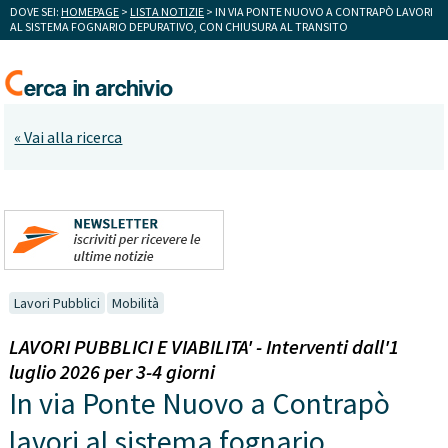
DOVE SEI:
HOMEPAGE
>
LISTA NOTIZIE
> IN VIA PONTE NUOVO A CONTRAPÒ LAVORI
AL SISTEMA FOGNARIO DEPURATIVO, CON CHIUSURA AL TRANSITO
« Vai alla ricerca
Lavori Pubblici
Mobilità
LAVORI PUBBLICI E VIABILITA' - Interventi dall'1
luglio 2026 per 3-4 giorni
In via Ponte Nuovo a Contrapò
lavori al sistema fognario