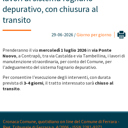
depurativo, con chiusura al
transito
29-06-2026 /
Giorno per giorno
Prenderanno il via
mercoledì 1 luglio 2026
in
via Ponte
Nuovo
, a Contrapò, tra via Castalda e via Tambellina, i lavori di
manutenzione straordinaria, per conto del Comune, per
l'adeguamento del sistema fognario depurativo.
Per consentire l'esecuzione degli interventi, con durata
prevista di
3-4 giorni
, il tratto interessato sarà
chiuso al
transito
.
Cronaca Comune, quotidiano on line del Comune di Ferrara -
Reg. Tribunale di Ferrara n. 4/2006 - ISSN 2281-9371