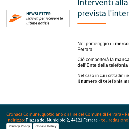
Interventi alla
prevista l'inte
Nel pomeriggio di
mercol
Ferrara.
Ciò comporterà la
mancan
dell'Ente della telefonia
Nel caso in cui i cittadini 
il numero di telefonia m
Cronaca Comune, quotidiano on line del Comune di Ferrara - Reg
Indirizzo:
Piazza del Municipio 2, 44121 Ferrara -
tel. redazione 
Privacy Policy
Cookie Policy