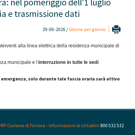
ra: nel pomeriggio dell'1 luglio
nia e trasmissione dati
29-06-2026 /
Giorno per giorno
erventi alla linea elettrica della residenza municipale di
enza municipale e l'
interruzione in tutte le sedi
di emergenza
,
solo
durante tale fascia oraria sarà attivo
RP Comune di Ferrara - informazioni ai cittadini:
800 532 532