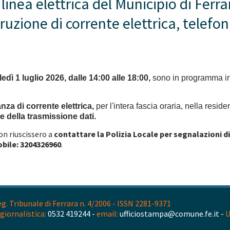
 linea elettrica del Municipio di Ferra
rruzione di corrente elettrica, telefo
edì 1 luglio 2026, dalle 14:00 alle 18:00,
sono in programma int
za di corrente elettrica,
per l'intera fascia oraria, nella resid
 e della trasmissione dati.
non riuscissero a
contattare la Polizia Locale
per segnalazioni 
obile: 3204326960
.
. Tribunale di Ferrara n. 4/2006 - ISSN 2281-9371
giornalistica:
0532 419244 -
email:
ufficiostampa@comune.fe.it -
U