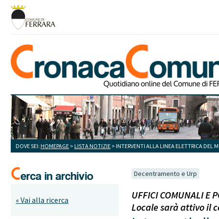
DOVE SEI:
HOMEPAGE
>
LISTA NOTIZIE
> INTERVENTI ALLA LINEA ELETTRICA DEL M
Decentramento e Urp
UFFICI COMUNALI E POL
« Vai alla ricerca
Locale sarà attivo il 