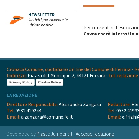
Per consentire l'esecuzione
Cavour sarà interrotto a
Cronaca Comune, quotidiano on line del Comune di Ferrara - Reg
Indirizzo:
Piazza del Municipio 2, 44121 Ferrara -
tel. redazione 
Privacy Policy
Cookie Policy
LA REDAZIONE:
Direttore Responsabile:
Alessandro Zangara
Redattore:
Ele
Tel:
0532 419244
Tel:
0532 4193
Email:
a.zangara@comune.fe.it
Email:
e.frighi
Developed by
Plastic Jumper srl
-
Accesso redazione