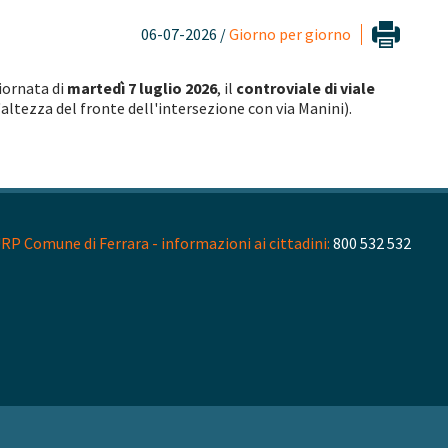
06-07-2026 /
Giorno per giorno
giornata di
martedì 7 luglio 2026
, il
controviale di viale
l'altezza del fronte dell'intersezione con via Manini).
RP Comune di Ferrara - informazioni ai cittadini:
800 532 532