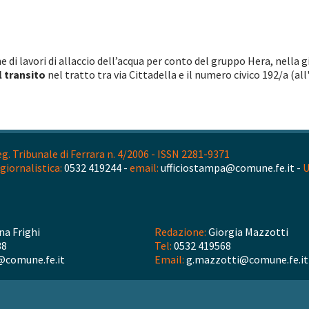
 di lavori di allaccio dell’acqua per conto del gruppo Hera, nella 
l transito
nel tratto tra via Cittadella e il numero civico 192/a (al
. Tribunale di Ferrara n. 4/2006 - ISSN 2281-9371
giornalistica:
0532 419244 -
email:
ufficiostampa@comune.fe.it -
U
na Frighi
Redazione:
Giorgia Mazzotti
38
Tel:
0532 419568
@comune.fe.it
Email:
g.mazzotti@comune.fe.it