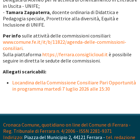
in Uscita - UNIFE;
-
Tamara Zappaterra
, docente ordinaria di Didattica e
Pedagogia speciale, Prorettrice alla diversità, Equità e
Inclusione di UNIFE.
Per info
sulle attività delle commissioni consiliari:
www.comune.fe.it/it/b/11822/agenda-delle-commissioni-
consiliari
.
Sulla piattaforma
https://ferrara.consiglicloud.it
è possibile
seguire in diretta le sedute delle commissioni.
Allegati scaricabili:
Locandina della Commissione Consiliare Pari Opportunità
in programma martedì 7 luglio 2026 alle 15:30
Cronaca Comune, quotidiano on line del Comune di Ferrara -
Reg. Tribunale di Ferrara n. 4/2006 - ISSN 2281-9371
Indirizzo:
Piazza del Municipio 2, 44121 Ferrara -
tel. redazione