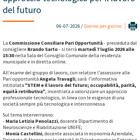
del futuro
06-07-2026 /
Giorno per giorno
La
Commissione Consiliare Pari Opportunità
- presieduta dal
consigliere
Brando Sarto
- si terrà
martedì 7 luglio 2026 alle
15:30
nella Sala del Consiglio Comunale della residenza
municipale e in diretta online.
All'esame del gruppo di lavoro, con relatore l'assessore alle
Pari opportunità
Angela Travagli
, sarà l'informativa
intitolata
"STEM e il lavoro del futuro; occupabilità, parità,
equità retributiva"
, incentrata a valorizzare un approccio
professionale tecnologico, in linea con le esigenze di una
società sempre più tecnologica e interconnessa.
Sul tema interverranno:
-
Maria Letizia Penolazzi
, docente Dipartimento di
Neuroscienze e Riabilitazione UNIFE;
-
Monia Castellini
, docente associata in economia Aziendale,
Delegata di Ateneo per le attività di Orientamento in Entrata e