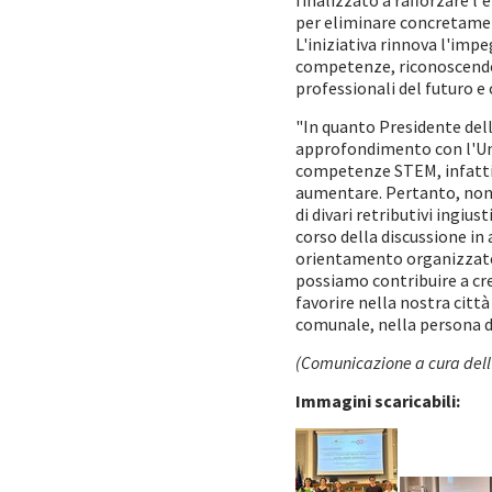
finalizzato a rafforzare l'
per eliminare concretament
L'iniziativa rinnova l'imp
competenze, riconoscendo 
professionali del futuro e 
"In quanto Presidente del
approfondimento con l'Univ
competenze STEM, infatti,
aumentare. Pertanto, non 
di divari retributivi ingiu
corso della discussione in
orientamento organizzate d
possiamo contribuire a cre
favorire nella nostra città 
comunale, nella persona d
(Comunicazione a cura dell'
Immagini scaricabili: