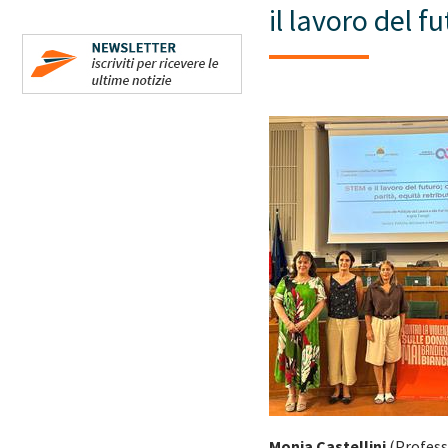
il lavoro del f
Monia Castellini
(Professo