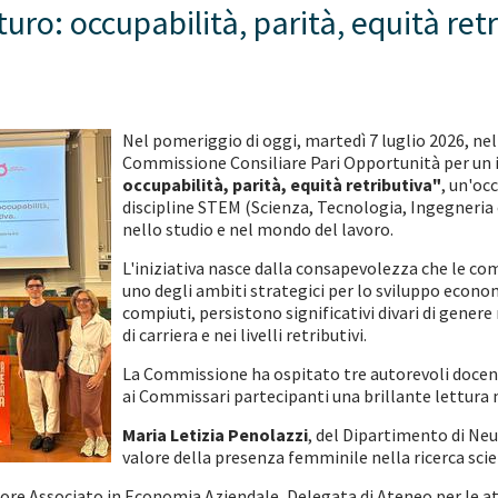
uturo: occupabilità, parità, equità ret
Nel pomeriggio di oggi, martedì 7 luglio 2026, nell
Commissione Consiliare Pari Opportunità per un 
occupabilità, parità, equità retributiva"
, un'oc
discipline STEM (Scienza, Tecnologia, Ingegneria
nello studio e nel mondo del lavoro.
L'iniziativa nasce dalla consapevolezza che le c
uno degli ambiti strategici per lo sviluppo econom
compiuti, persistono significativi divari di gener
di carriera e nei livelli retributivi.
La Commissione ha ospitato tre autorevoli docenti
ai Commissari partecipanti una brillante lettura 
Maria Letizia Penolazzi
, del Dipartimento di Neu
valore della presenza femminile nella ricerca scie
re Associato in Economia Aziendale, Delegata di Ateneo per le atti