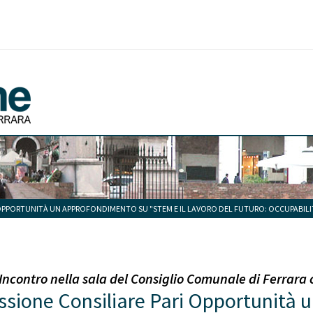
OPPORTUNITÀ UN APPROFONDIMENTO SU "STEM E IL LAVORO DEL FUTURO: OCCUPABILITÀ
ncontro nella sala del Consiglio Comunale di Ferrara c
sione Consiliare Pari Opportunità 