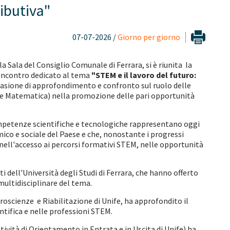
ributiva"
07-07-2026 /
Giorno per giorno
a Sala del Consiglio Comunale di Ferrara, si è riunita la
incontro dedicato al tema
"STEM e il lavoro del futuro:
casione di approfondimento e confronto sul ruolo delle
 e Matematica) nella promozione delle pari opportunità
ompetenze scientifiche e tecnologiche rappresentano oggi
ico e sociale del Paese e che, nonostante i progressi
e nell'accesso ai percorsi formativi STEM, nelle opportunità
 dell'Università degli Studi di Ferrara, che hanno offerto
multidisciplinare del tema.
roscienze e Riabilitazione di Unife, ha approfondito il
ntifica e nelle professioni STEM.
vità di Orientamento in Entrata e in Uscita di Unife) ha,