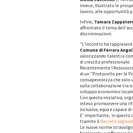
invece, illustrato le pros
lavoro, alle opportunità pr
Infine,
Tamara Zappater
affrontato il tema dell'ac
discriminazioni.
"L'incontro ha rappresent
Comune di Ferrara Angel
valorizzando talenti e com
di crescita professionale.
Recentemente l'Assessorat
di un "Protocollo per le Po
consapevolezza che solo u
sulla collaborazione tra is
sviluppo economico locale
Con questa iniziativa, org
inteso promuovere una rifl
inclusiva, equa e capace di 
E' importante, in questo c
tramite il
Decreto legislat
Le nuove norme stravolgon