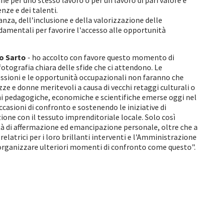
onne per uno stesso lavoro o per un lavoro di pari valore e
nze e dei talenti.
nza, dell'inclusione e della valorizzazione delle
amentali per favorire l'accesso alle opportunità
o Sarto
- ho accolto con favore questo momento di
otografia chiara delle sfide che ci attendono. Le
ssioni e le opportunità occupazionali non faranno che
e donne meritevoli a causa di vecchi retaggi culturali o
essioni pedagogiche, economiche e scientifiche emerse oggi nel
ccasioni di confronto e sostenendo le iniziative di
ione con il tessuto imprenditoriale locale. Solo così
ertà di affermazione ed emancipazione personale, oltre che a
e relatrici per i loro brillanti interventi e l'Amministrazione
 organizzare ulteriori momenti di confronto come questo".