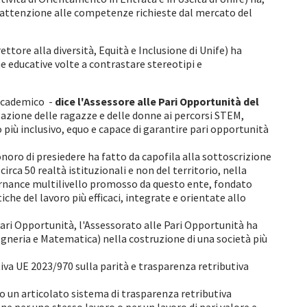
re attenzione alle competenze richieste dal mercato del
ttore alla diversità, Equità e Inclusione di Unife) ha
he educative volte a contrastare stereotipi e
accademico -
dice l'Assessore alle Pari Opportunità del
pazione delle ragazze e delle donne ai percorsi STEM,
più inclusivo, equo e capace di garantire pari opportunità
oro di presiedere ha fatto da capofila alla sottoscrizione
irca 50 realtà istituzionali e non del territorio, nella
ernance multilivello promosso da questo ente, fondato
tiche del lavoro più efficaci, integrate e orientate allo
Pari Opportunità, l'Assessorato alle Pari Opportunità ha
egneria e Matematica) nella costruzione di una società più
iva UE 2023/970 sulla parità e trasparenza retributiva
 un articolato sistema di trasparenza retributiva