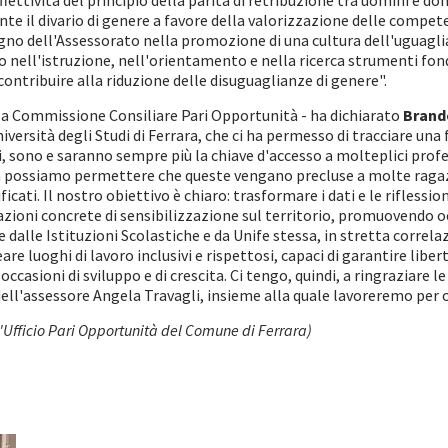
effettività del principio della parità di retribuzione tra uomini e d
e il divario di genere a favore della valorizzazione delle compete
egno dell'Assessorato nella promozione di una cultura dell'uguaglia
nell'istruzione, nell'orientamento e nella ricerca strumenti fond
contribuire alla riduzione delle disuguaglianze di genere".
la Commissione Consiliare Pari Opportunità - ha dichiarato
Brand
ersità degli Studi di Ferrara, che ci ha permesso di tracciare una f
 sono e saranno sempre più la chiave d'accesso a molteplici profe
possiamo permettere che queste vengano precluse a molte ragazze 
stificati. Il nostro obiettivo è chiaro: trasformare i dati e le rifl
 azioni concrete di sensibilizzazione sul territorio, promuovendo o
alle Istituzioni Scolastiche e da Unife stessa, in stretta correlaz
are luoghi di lavoro inclusivi e rispettosi, capaci di garantire lib
occasioni di sviluppo e di crescita. Ci tengo, quindi, a ringraziare l
ell'assessore Angela Travagli, insieme alla quale lavoreremo per
Ufficio Pari Opportunità
del Comune di Ferrara)