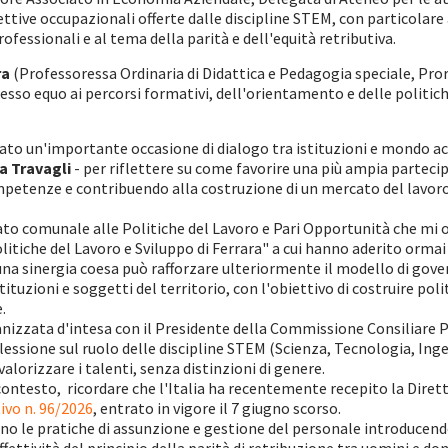
pettive occupazionali offerte dalle discipline STEM, con particola
ofessionali e al tema della parità e dell'equità retributiva.
ra
(Professoressa Ordinaria di Didattica e Pedagogia speciale, Prore
cesso equo ai percorsi formativi, dell'orientamento e delle politic
ato un'importante occasione di dialogo tra istituzioni e mondo 
a Travagli
- per riflettere su come favorire una più ampia parteci
petenze e contribuendo alla costruzione di un mercato del lavoro 
o comunale alle Politiche del Lavoro e Pari Opportunità che mi on
litiche del Lavoro e Sviluppo di Ferrara" a cui hanno aderito ormai c
na sinergia coesa può rafforzare ulteriormente il modello di gov
tituzioni e soggetti del territorio, con l'obiettivo di costruire poli
.
anizzata d'intesa con il Presidente della Commissione Consiliare 
essione sul ruolo delle discipline STEM (Scienza, Tecnologia, Ing
valorizzare i talenti, senza distinzioni di genere.
ontesto, ricordare che l'Italia ha recentemente recepito la Dirett
ivo n. 96/2026
, entrato in vigore il 7 giugno scorso.
o le pratiche di assunzione e gestione del personale introducendo