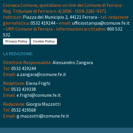
Cronaca Comune, quotidiano on line del Comune di Ferrara -
Reg. Tribunale di Ferrara n. 4/2006 - ISSN 2281-9371
Indirizzo:
Piazza del Municipio 2, 44121 Ferrara -
tel. redazione
giornalistica:
0532 419244 -
email:
ufficiostampa@comune.fe.it
-
URP Comune di Ferrara - informazioni ai cittadini:
800 532
532
Privacy Policy
Cookie Policy
LA REDAZIONE:
Direttore Responsabile:
Alessandro Zangara
Tel:
0532 419244
Email:
a.zangara@comune.fe.it
Redattore:
Elena Frighi
Tel:
0532 419338
Email:
e.frighi@comune.fe.it
Redazione:
Giorgia Mazzotti
Tel:
0532 419568
Email:
g.mazzotti@comune.fe.it