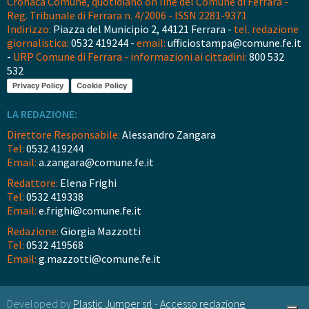
Cronaca Comune, quotidiano on line del Comune di Ferrara -
Reg. Tribunale di Ferrara n. 4/2006 - ISSN 2281-9371
Indirizzo:
Piazza del Municipio 2, 44121 Ferrara -
tel. redazione
giornalistica:
0532 419244 -
email:
ufficiostampa@comune.fe.it
-
URP Comune di Ferrara - informazioni ai cittadini:
800 532
532
Privacy Policy
Cookie Policy
LA REDAZIONE:
Direttore Responsabile:
Alessandro Zangara
Tel:
0532 419244
Email:
a.zangara@comune.fe.it
Redattore:
Elena Frighi
Tel:
0532 419338
Email:
e.frighi@comune.fe.it
Redazione:
Giorgia Mazzotti
Tel:
0532 419568
Email:
g.mazzotti@comune.fe.it
Developed by
Plastic Jumper srl
-
Accesso redazione