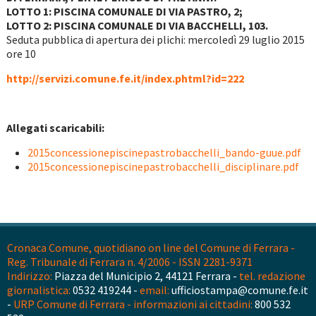
LOTTO 1: PISCINA COMUNALE DI VIA PASTRO, 2;
LOTTO 2: PISCINA COMUNALE DI VIA BACCHELLI, 103.
Seduta pubblica di apertura dei plichi: mercoledì 29 luglio 2015
ore 10
http://servizi.comune.fe.it/index.phtml?id=222
Allegati scaricabili:
2015concessionepiscinepastrobacchelli_bando-guue.pdf
2015concessionepiscinepastrobacchelli_disciplinare.pdf
Cronaca Comune, quotidiano on line del Comune di Ferrara -
Reg. Tribunale di Ferrara n. 4/2006 - ISSN 2281-9371
Indirizzo:
Piazza del Municipio 2, 44121 Ferrara -
tel. redazione
giornalistica:
0532 419244 -
email:
ufficiostampa@comune.fe.it
-
URP Comune di Ferrara - informazioni ai cittadini:
800 532