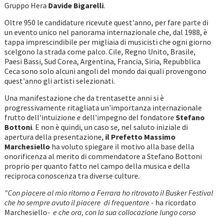
Gruppo Hera
Davide Bigarelli
.
Oltre 950 le candidature ricevute quest'anno, per fare parte di
un evento unico nel panorama internazionale che, dal 1988, è
tappa imprescindibile per migliaia di musicisti che ogni giorno
scelgono la strada come palco. Cile, Regno Unito, Brasile,
Paesi Bassi, Sud Corea, Argentina, Francia, Siria, Repubblica
Ceca sono solo alcuni angoli del mondo dai quali provengono
quest'anno gli artisti selezionati.
Una manifestazione che da trentasette anni si è
progressivamente ritagliata un'importanza internazionale
frutto dell'intuizione e dell'impegno del fondatore
Stefano
Bottoni
. E non è quindi, un caso se, nel saluto iniziale di
apertura della presentazione,
il Prefetto Massimo
Marchesiello
ha voluto spiegare il motivo alla base della
onorificenza al merito di commendatore a Stefano Bottoni
proprio per quanto fatto nel campo della musica e della
reciproca conoscenza tra diverse culture.
"Con piacere al mio ritorno a Ferrara ho ritrovato il Busker Festival
che ho sempre avuto il piacere di frequentare
- ha ricordato
Marchesiello-
e che ora, con la sua collocazione lungo corso