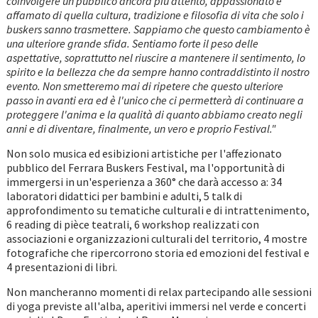
coinvolgere un pubblico ancora più attento, appassionato e
affamato di quella cultura, tradizione e filosofia di vita che solo i
buskers sanno trasmettere. Sappiamo che questo cambiamento è
una ulteriore grande sfida. Sentiamo forte il peso delle
aspettative, soprattutto nel riuscire a mantenere il sentimento, lo
spirito e la bellezza che da sempre hanno contraddistinto il nostro
evento. Non smetteremo mai di ripetere che questo ulteriore
passo in avanti era ed è l'unico che ci permetterà di continuare a
proteggere l'anima e la qualità di quanto abbiamo creato negli
anni e di diventare, finalmente, un vero e proprio Festival."
Non solo musica ed esibizioni artistiche per l'affezionato
pubblico del Ferrara Buskers Festival, ma l'opportunità di
immergersi in un'esperienza a 360° che darà accesso a: 34
laboratori didattici per bambini e adulti, 5 talk di
approfondimento su tematiche culturali e di intrattenimento,
6 reading di pièce teatrali, 6 workshop realizzati con
associazioni e organizzazioni culturali del territorio, 4 mostre
fotografiche che ripercorrono storia ed emozioni del festival e
4 presentazioni di libri.
Non mancheranno momenti di relax partecipando alle sessioni
di yoga previste all'alba, aperitivi immersi nel verde e concerti