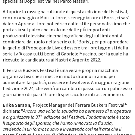
speciali al DopoFestival nel Parco Massari.
Ad aprire la rassegna culturale di questa edizione del Festival,
con un omaggio a Mattia Torre, sceneggiatore di Boris, ci sarà
Valerio Aprea: attore poliedrico dallo stile personalissimo che
porta sia sul palco che in alcune delle più importanti
produzioni televisive cinematografiche degli ultimi anni. A
cominciare dal ruolo nella serie cult ‘Boris', per poi approdare
in quello di Propaganda Live ed essere tra i protagonisti della
serie tv ‘A casa tutti bene' di Gabriele Muccino, per la quale ha
ricevuto la candidatura ai Nastri d'Argento 2022.
Il Ferrara Buskers Festival è una vera e propria macchina
organizzativa che si mette in moto di anno in anno per
aumentare la qualità, crescere ed evolvere. A maggior ragione
l'edizione 2024, che vedrà un cambio di passo con un palinsesto
giornaliero di quasi 10 ore di spettacolo e intrattenimento.
Erika Sarson,
Project Manager del Ferrara Buskers Festival®
dichiara: "
Ancora una volta la squadra ha permesso di progettare
e organizzare la 37^ edizione del Festival. Fondamentale è stato
il supporto degli sponsor, che hanno rinnovato la fiducia,
credendo in un format nuovo e investendo così nell'arte che il