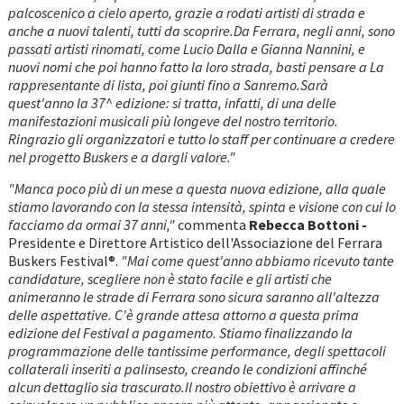
palcoscenico a cielo aperto, grazie a rodati artisti di strada e
anche a nuovi talenti, tutti da scoprire.Da Ferrara, negli anni, sono
passati artisti rinomati, come Lucio Dalla e Gianna Nannini, e
nuovi nomi che poi hanno fatto la loro strada, basti pensare a La
rappresentante di lista, poi giunti fino a Sanremo.Sarà
quest'anno la 37^ edizione: si tratta, infatti, di una delle
manifestazioni musicali più longeve del nostro territorio.
Ringrazio gli organizzatori e tutto lo staff per continuare a credere
nel progetto Buskers e a dargli valore."
"Manca poco più di un mese a questa nuova edizione, alla quale
stiamo lavorando con la stessa intensità, spinta e visione con cui lo
facciamo da ormai 37 anni,"
commenta
Rebecca Bottoni -
Presidente e Direttore Artistico dell'Associazione del Ferrara
Buskers Festival®.
"Mai come quest'anno abbiamo ricevuto tante
candidature, scegliere non è stato facile e gli artisti che
animeranno le strade di Ferrara sono sicura saranno all'altezza
delle aspettative. C'è grande attesa attorno a questa prima
edizione del Festival a pagamento. Stiamo finalizzando la
programmazione delle tantissime performance, degli spettacoli
collaterali inseriti a palinsesto, creando le condizioni affinché
alcun dettaglio sia trascurato.Il nostro obiettivo è arrivare a