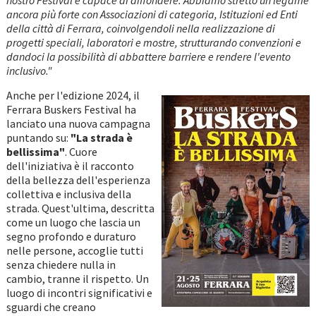
nostro Festival è capace di diffondere. Abbiamo stretto un legame
ancora più forte con Associazioni di categoria, Istituzioni ed Enti
della città di Ferrara, coinvolgendoli nella realizzazione di
progetti speciali, laboratori e mostre, strutturando convenzioni e
dandoci la possibilità di abbattere barriere e rendere l'evento
inclusivo."
Anche per l'edizione 2024, il
Ferrara Buskers Festival ha
lanciato una nuova campagna
puntando su:
"La strada è
bellissima"
. Cuore
dell'iniziativa è il racconto
della bellezza dell'esperienza
collettiva e inclusiva della
strada. Quest'ultima, descritta
come un luogo che lascia un
segno profondo e duraturo
nelle persone, accoglie tutti
senza chiedere nulla in
cambio, tranne il rispetto. Un
luogo di incontri significativi e
sguardi che creano