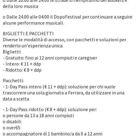
o Dalle 20:00 alle 24:00 le strade si riempiranno dei Buskers e
della loro musica
o Dalle 24.00 alle 04:00 il DopoFestival per continuare a seguire
alcune performance musicali.
BIGLIETTI E PACCHETTI
Diverse le modalità di accesso, con pacchetti e soluzioni per
renderlo un'esperienza unica.
Biglietti:
- Gratuito: fino ai 12 anni compiuti e caregiver
- Intero: € 11 + ddp
- Ridotto: € 8 + ddp
Pacchetti:
- 1-Day Pass intero (€ 11 + ddp): soluzione per chi vuole
trascorrere una sola giornata a Ferrara, da utilizzare in una
data a scelta
- 1-Day Pass ridotto (€ 8 + ddp): soluzione per:
o persone da 13 a 18 anni compiuti
o disabili
o over65
o accompagnatore di 1 bambino/a da 0 a 12 anni