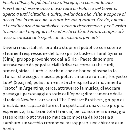
Ercole I d'Este, la più bella via d'Europa, ha consentito alla
Prefettura di essere ancora una volta un Palazzo del Governo
aperto a tutti i cittadini e turisti, svelandosi alla visita e capace di
accogliere la musica nel suo particolare giardino. Grazie, quindi -
e l'onorificenza è un simbolico segno di riconoscenza- per il vostro
lavoro e per l'impegno nel rendere la città di Ferrara sempre più
ricca di affascinanti significati di richiamo per tutti".
Diversi i nuovi talenti pronti a stupire il pubblico con suoni e
strumenti espressione del loro spirito busker: i Taraf Syriana
(Siria), gruppo proveniente dalla Siria - Paese da sempre
attraversato da popoli e civiltà diverse come arabi, curdi,
armeni, siriaci, turchi e iracheni che ne hanno plasmato la
storia - che esegue musica popolare siriana e romaní; Proyecto
LupA (Spagna), polistrumentista che ispirato al movimento
"croto" in Argentina, cerca, attraverso la musica, di evocare
paesaggi, personaggi e storie dell'epoca; direttamente dalle
strade di New York arrivano i The Positive Brothers, gruppo di
break dance capace di fare dello spettacolo una vera e propria
esperienza; Eric Tarantola (Francia) per condurre in un viaggio
straordinario attraverso musica composta da batteria a
tamburo, un vecchio trombone rattoppato, una chitarra e un
banjo.