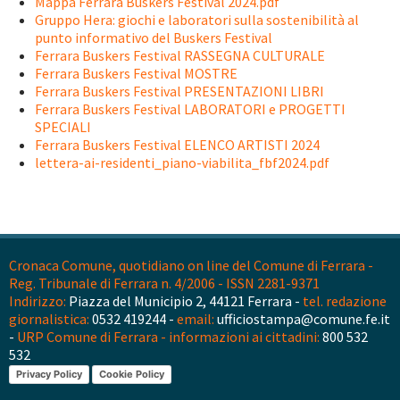
Mappa Ferrara Buskers Festival 2024.pdf
Gruppo Hera: giochi e laboratori sulla sostenibilità al
punto informativo del Buskers Festival
Ferrara Buskers Festival RASSEGNA CULTURALE
Ferrara Buskers Festival MOSTRE
Ferrara Buskers Festival PRESENTAZIONI LIBRI
Ferrara Buskers Festival LABORATORI e PROGETTI
SPECIALI
Ferrara Buskers Festival ELENCO ARTISTI 2024
lettera-ai-residenti_piano-viabilita_fbf2024.pdf
Cronaca Comune, quotidiano on line del Comune di Ferrara -
Reg. Tribunale di Ferrara n. 4/2006 - ISSN 2281-9371
Indirizzo:
Piazza del Municipio 2, 44121 Ferrara -
tel. redazione
giornalistica:
0532 419244 -
email:
ufficiostampa@comune.fe.it
-
URP Comune di Ferrara - informazioni ai cittadini:
800 532
532
Privacy Policy
Cookie Policy