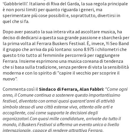
‘Gabbbrielll'. Italiano di Riva del Garda, la sua regola principale
è non porsi limiti per quanto riguarda i generi, ma
sperimentare più cose possibili e, soprattutto, divertirsi in
quel che si fa.
Dopo aver passato la sua intera vita ad ascoltare musica, ha
deciso di dedicarsi a questa sua grande passione e sbarcherà per
la prima volta al Ferrara Buskers Festival. È, invece, Yi Seo Band
il gruppo che arriva da più lontano: sono 8.975 i chilometri che
questo trio tutto al femminile percorrerà per raggiungere
Ferrara. Insieme esprimono una musica coreana di tendenza
che si basa sulla tradizione, senza perdere di vista la sensibilità
moderna e con lo spirito di "capire il vecchio per scoprire il
nuovo".
Commenta così il
Sindaco di Ferrara, Alan Fabbri:
"Come ogni
anno, il Comune continua a sostenere questo importantissimo
festival, diventato con ormai quasi quarant'anni di attività
simbolo stesso di una città estense viva, attenta alle arti e
accogliente, così come supporta le decisioni degli
organizzatori.Con quasi mille candidature, arrivate da tutto il
mondo, il Buskers Festival si afferma un evento unico a livello
internazionale, capace di rendere attrattiva Ferrara,