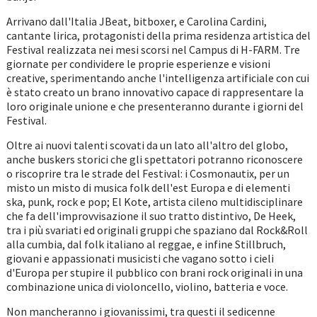
Arrivano dall'Italia JBeat, bitboxer, e Carolina Cardini,
cantante lirica, protagonisti della prima residenza artistica del
Festival realizzata nei mesi scorsi nel Campus di H-FARM. Tre
giornate per condividere le proprie esperienze e visioni
creative, sperimentando anche l'intelligenza artificiale con cui
è stato creato un brano innovativo capace di rappresentare la
loro originale unione e che presenteranno durante i giorni del
Festival.
Oltre ai nuovi talenti scovati da un lato all'altro del globo,
anche buskers storici che gli spettatori potranno riconoscere
o riscoprire tra le strade del Festival: i Cosmonautix, per un
misto un misto di musica folk dell'est Europa e di elementi
ska, punk, rock e pop; El Kote, artista cileno multidisciplinare
che fa dell'improvvisazione il suo tratto distintivo, De Heek,
tra i più svariati ed originali gruppi che spaziano dal Rock&Roll
alla cumbia, dal folk italiano al reggae, e infine Stillbruch,
giovani e appassionati musicisti che vagano sotto i cieli
d'Europa per stupire il pubblico con brani rock originali in una
combinazione unica di violoncello, violino, batteria e voce.
Non mancheranno i giovanissimi, tra questi il sedicenne