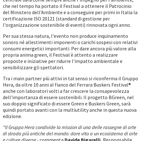
che nel tempo ha portato il Festival a ottenere il Patrocinio
del Ministero dell'Ambiente e a conseguire per primi in Italia la
certificazione ISO 20121 (standard di gestione per
l'organizzazione sostenibile di eventi) rinnovata ogni anno.
Per sua stessa natura, l'evento non produce inquinamento
sonoro né allestimenti imponenti o carichi sospesi con relativi
consumi energetici importanti. Per dare ancora più valore alla
propria anima green, il Festival è attento a realizzare
proposte e iniziative per ridurre l'impatto ambientale e
sensibilizzare gli spettatori.
Tra i main partner più attivi in tal senso si riconferma il Gruppo
Hera, da oltre 10 anni al fianco del Ferrara Buskers Festival®
anche con laboratori volti a far crescere la consapevolezza
dell'importanza di essere sostenibili. Il progetto BGreen, nel
suo doppio significato di essere Green e Buskers Green, sarà
quindi portato avanti con la multiutility anche in questa nuova
edizione.
"Il Gruppo Hera condivide la mission di una delle rassegne di arte
di strada più antiche del mondo: dare vita a un ecosistema di arte
e culture diverse -
commenta
Davide Bigarelli,
Responsabile