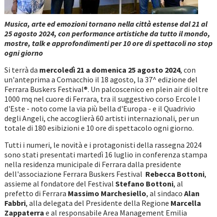
Musica, arte ed emozioni tornano nella città estense dal 21 al
25 agosto 2024, con performance artistiche da tutto il mondo,
mostre, talk e approfondimenti per 10 ore di spettacoli no stop
ogni giorno
Si terrà da
mercoledì 21 a domenica 25 agosto 2024
, con
un'anteprima a Comacchio il 18 agosto, la 37^ edizione del
Ferrara Buskers Festival®. Un palcoscenico en plein air di oltre
1000 mq nel cuore di Ferrara, tra il suggestivo corso Ercole I
d'Este - noto come la via più bella d'Europa - e il Quadrivio
degli Angeli, che accoglierà 60 artisti internazionali, per un
totale di 180 esibizioni e 10 ore di spettacolo ogni giorno.
Tutti i numeri, le novità e i protagonisti della rassegna 2024
sono stati presentati martedì 16 luglio in conferenza stampa
nella residenza municipale di Ferrara dalla presidente
dell'associazione Ferrara Buskers Festival
Rebecca Bottoni
,
assieme al fondatore del Festival
Stefano Bottoni
, al
prefetto di Ferrara
Massimo Marchesiello
, al sindaco
Alan
Fabbri
, alla delegata del Presidente della Regione
Marcella
Zappaterra
e al responsabile Area Management Emilia