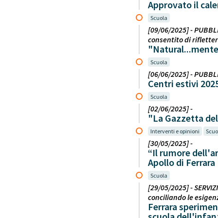
Approvato il cale
Scuola
[09/06/2025] - PUBBLI
consentito di riflette
"Natural...mente 
Scuola
[06/06/2025] - PUBBLI
Centri estivi 202
Scuola
[02/06/2025] -
"La Gazzetta del 
Interventi e opinioni
Scuo
[30/05/2025] -
“Il rumore dell'a
Apollo di Ferrara
Scuola
[29/05/2025] - SERVIZ
conciliando le esigenz
Ferrara speriment
scuola dell'infa