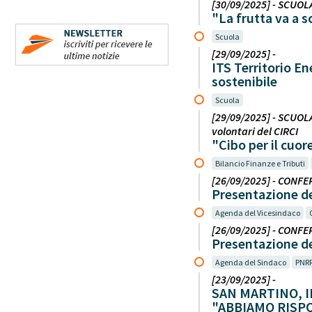
[30/09/2025] - SCUOLA
"La frutta va a s
Scuola
[29/09/2025] -
ITS Territorio E
sostenibile
Scuola
[29/09/2025] - SCUOLA
volontari del CIRCI
"Cibo per il cuor
Bilancio Finanze e Tributi
[26/09/2025] - CONFER
Presentazione de
Agenda del Vicesindaco
[26/09/2025] - CONFER
Presentazione de
Agenda del Sindaco
PNR
[23/09/2025] -
SAN MARTINO, I
"ABBIAMO RISPO