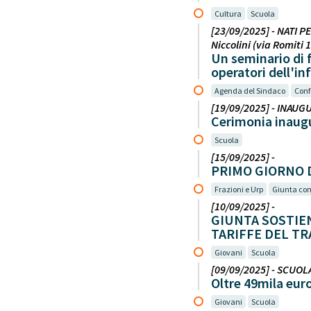
Cultura
Scuola
[23/09/2025] - NATI P
Niccolini (via Romiti 1
Un seminario di f
operatori dell'in
Agenda del Sindaco
Conf
[19/09/2025] - INAUGU
Cerimonia inaugu
Scuola
[15/09/2025] -
PRIMO GIORNO 
Frazioni e Urp
Giunta co
[10/09/2025] -
GIUNTA SOSTIE
TARIFFE DEL TR
Giovani
Scuola
[09/09/2025] - SCUOLA 
Oltre 49mila euro
Giovani
Scuola