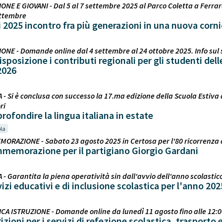
ONE E GIOVANI - Dal 5 al 7 settembre 2025 al Parco Coletta a Ferrara
ettembre
 2025 incontro fra più generazioni in una nuova corn
IONE - Domande online dal 4 settembre al 24 ottobre 2025. Info sul s
 disposizione i contributi regionali per gli studenti d
2026
 - Si è conclusa con successo la 17.ma edizione della Scuola Estiva 
ri
ofondire la lingua italiana in estate
la
MORAZIONE - Sabato 23 agosto 2025 in Certosa per l'80 ricorrenza 
memorazione per il partigiano Giorgio Gardani
 - Garantita la piena operatività sin dall'avvio dell'anno scolastic
izi educativi e di inclusione scolastica per l'anno 20
CA ISTRUZIONE - Domande online da lunedì 11 agosto fino alle 12:0
crizioni per i servizi di refezione scolastica, trasport