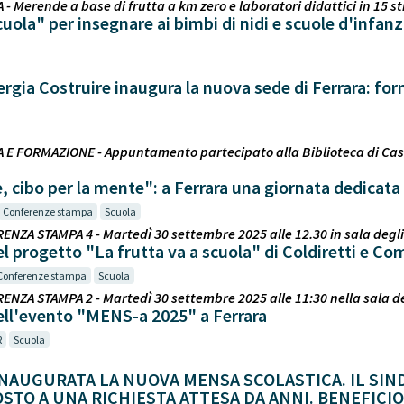
 - Merende a base di frutta a km zero e laboratori didattici in 15 s
cuola" per insegnare ai bimbi di nidi e scuole d'infanz
nergia Costruire inaugura la nuova sede di Ferrara: f
 E FORMAZIONE - Appuntamento partecipato alla Biblioteca di Casa Ni
e, cibo per la mente": a Ferrara una giornata dedicata 
Conferenze stampa
Scuola
ENZA STAMPA 4 - Martedì 30 settembre 2025 alle 12.30 in sala degli
l progetto "La frutta va a scuola" di Coldiretti e C
Conferenze stampa
Scuola
ENZA STAMPA 2 - Martedì 30 settembre 2025 alle 11:30 nella sala d
ll'evento "MENS-a 2025" a Ferrara
R
Scuola
NAUGURATA LA NUOVA MENSA SCOLASTICA. IL SIND
STO A UNA RICHIESTA ATTESA DA ANNI. BENEFICI