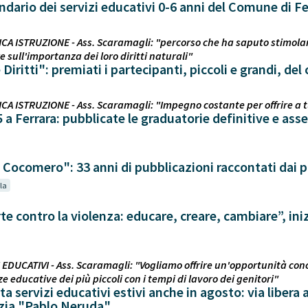
ndario dei servizi educativi 0-6 anni del Comune di F
CA ISTRUZIONE - Ass. Scaramagli: "percorso che ha saputo stimolare
re sull'importanza dei loro diritti naturali"
Diritti": premiati i partecipanti, piccoli e grandi, de
CA ISTRUZIONE - Ass. Scaramagli: "Impegno costante per offrire a t
5 a Ferrara: pubblicate le graduatorie definitive e asse
Cocomero": 33 anni di pubblicazioni raccontati dai pi
la
rte contro la violenza: educare, creare, cambiare”, in
I EDUCATIVI - Ass. Scaramagli: "Vogliamo offrire un'opportunità con
e educative dei più piccoli con i tempi di lavoro dei genitori"
a servizi educativi estivi anche in agosto: via libera 
nzia "Pablo Neruda"